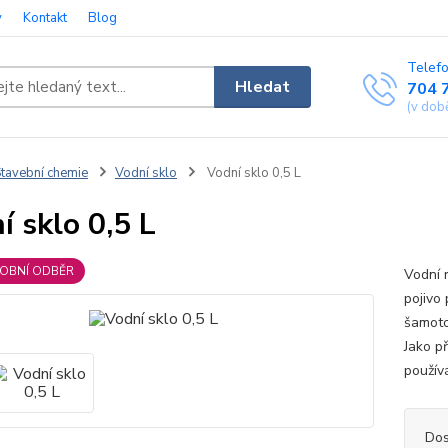
y
Kontakt
Blog
Telefo
Hledat
704 
(v dob
tavební chemie
Vodní sklo
Vodní sklo 0,5 L
í sklo 0,5 L
SOBNÍ ODBĚR
Vodní 
pojivo
šamoto
Jako p
použív
Dos