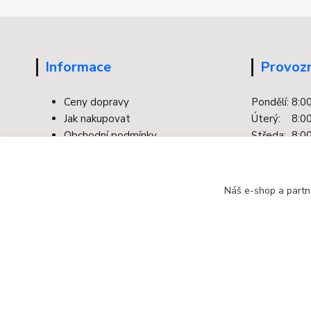
Informace
Provozn
Ceny dopravy
Pondělí: 8:0
Jak nakupovat
Úterý: 8:00
Obchodní podmínky
Středa: 8:00
Kontakty
Čtvrtek: 8:0
Facebook
Pátek: 8:00
Ochrana osobních údajů
Náš e-shop a partn
Odstoupení od smlouvy