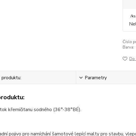
/
ks
Nel
Číslo p
Barva:
Do 
 produktu:
Parametry
produktu:
ztok křemičitanu sodného (36°-38°BÉ).
adní pojivo pro namíchání šamotové lepící malty pro stavbu, vle