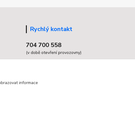
Rychlý kontakt
704 700 558
(v době otevření provozovny)
info@grandax.cz
obrazovat informace
Vytvořeno na
Eshop-rychle.cz