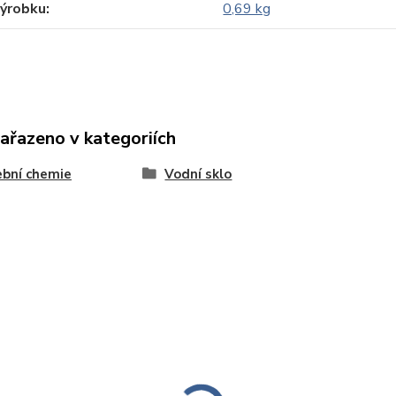
výrobku
0,69 kg
zařazeno v kategoriích
bní chemie
Vodní sklo