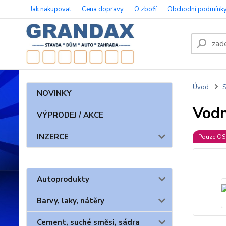
Jak nakupovat
Cena dopravy
O zboží
Obchodní podmínk
Úvod
S
NOVINKY
Vodn
VÝPRODEJ / AKCE
INZERCE
Pouze O
Autoprodukty
Barvy, laky, nátěry
Cement, suché směsi, sádra