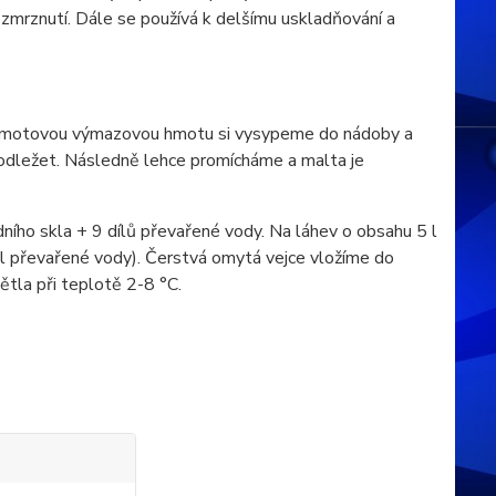
 zmrznutí. Dále se používá k delšímu uskladňování a
 Šamotovou výmazovou hmotu si vysypeme do nádoby a
odležet. Následně lehce promícháme a malta je
dního skla + 9 dílů převařené vody. Na láhev o obsahu 5 l
25 l převařené vody). Čerstvá omytá vejce vložíme do
tla při teplotě 2-8 °C.