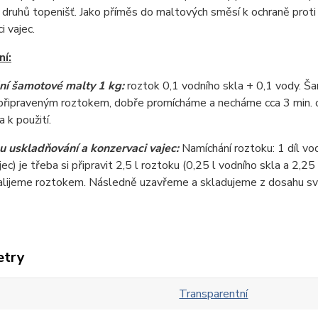
 druhů topenišť. Jako příměs do maltových směsí k ochraně proti
i vajec.
í:
í šamotové malty 1 kg:
roztok 0,1 vodního skla + 0,1 vody.
 připraveným roztokem, dobře promícháme a necháme cca 3 min. 
 k použití.
u uskladňování a konzervaci vajec:
Namíchání roztoku: 1 díl vo
jec) je třeba si připravit 2,5 l roztoku (0,25 l vodního skla a 2,
alijeme roztokem. Následně uzavřeme a skladujeme z dosahu svě
etry
Transparentní