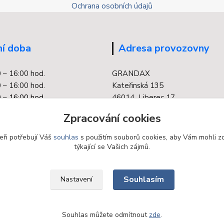
Ochrana osobních údajů
í doba
Adresa provozovny
0 – 16:00 hod.
GRANDAX
 – 16:00 hod.
Kateřinská 135
 –
16:00 hod.
46014 Liberec 17
0 – 16:00 hod.
Zpracování cookies
 – 16:00 hod.
eři potřebují Váš
souhlas
s použitím souborů cookies, aby Vám mohli z
týkající se Vašich zájmů.
Souhlasím
Nastavení
Souhlas můžete odmítnout
zde
.