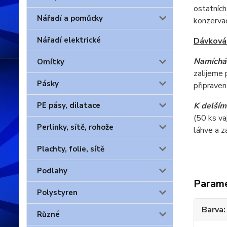
ostatních
Nářadí a pomůcky
konzervac
Nářadí elektrické
Dávkován
Namíchán
Omítky
zalijeme
Pásky
připravena
PE pásy, dilatace
K delším
(50 ks va
Perlinky, sítě, rohože
láhve a z
Plachty, folie, sítě
Podlahy
Param
Polystyren
Barva
Různé