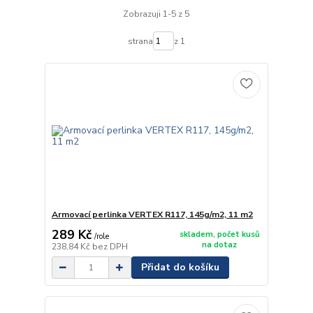
Zobrazuji 1-5 z 5
strana
z 1
Armovací perlinka VERTEX R117, 145g/m2, 11 m2
289 Kč
skladem, počet kusů
/
role
na dotaz
238,84 Kč
bez DPH
Přidat do košíku