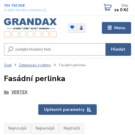
0
ks
704 700 558
za
0 Kč
(v době otevření provozovny)
Menu
Hledat
Úvod
Zateplovací systémy
Fasádní perlinka
Fasádní perlinka
VERTEX
Upřesnit parametry
Nejnovější
Nejlevnější
Nejdražší