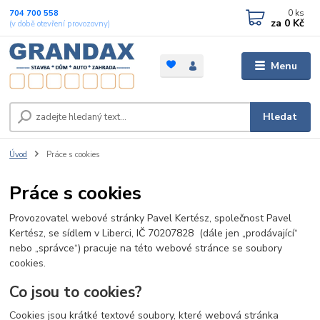
0
ks
704 700 558
za
0 Kč
(v době otevření provozovny)
Menu
Hledat
Úvod
Práce s cookies
Práce s cookies
Provozovatel webové stránky
Pavel Kertész
, společnost
Pavel
Kertész
, se sídlem v
Liberci
, IČ
70207828
(dále jen „prodávající“
nebo „správce“) pracuje na této webové stránce se soubory
cookies.
Co jsou to cookies?
Cookies jsou krátké textové soubory, které webová stránka