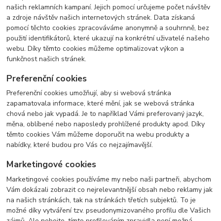
našich reklamních kampaní. Jejich pomocí určujeme počet návštěv
a zdroje návštěv našich internetových stránek. Data získaná
pomocí těchto cookies zpracováváme anonymně a souhrnně, bez
použití identifikátorů, které ukazují na konkrétní uživatelé našeho
webu. Díky těmto cookies můžeme optimalizovat výkon a
funkčnost našich stránek.
Preferenční cookies
Preferenční cookies umožňují, aby si webová stránka
zapamatovala informace, které mění, jak se webová stránka
chová nebo jak vypadá. Je to například Vámi preferovaný jazyk,
měna, oblíbené nebo naposledy prohlížené produkty apod. Díky
těmto cookies Vám můžeme doporučit na webu produkty a
nabídky, které budou pro Vás co nejzajímavější.
Marketingové cookies
Marketingové cookies používáme my nebo naši partneři, abychom
Vám dokázali zobrazit co nejrelevantnější obsah nebo reklamy jak
na našich stránkách, tak na stránkách třetích subjektů. To je
možné díky vytváření tzv. pseudonymizovaného profilu dle Vašich
zájmů. Ale nebojte, tímto profilováním zpravidla není možná