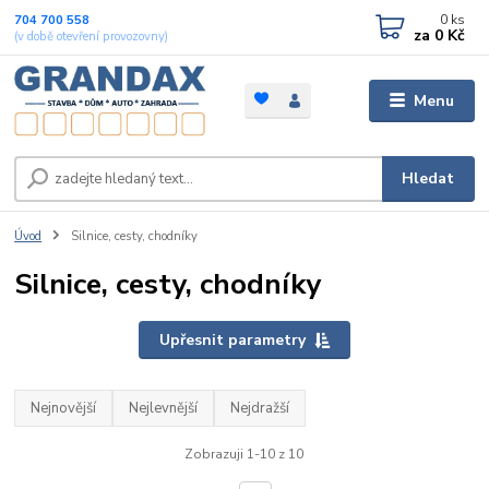
0
ks
704 700 558
za
0 Kč
(v době otevření provozovny)
Menu
Hledat
Úvod
Silnice, cesty, chodníky
Silnice, cesty, chodníky
Upřesnit parametry
Nejnovější
Nejlevnější
Nejdražší
Zobrazuji 1-10 z 10