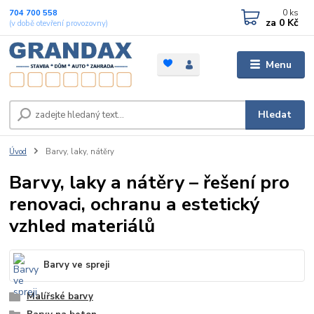
0
ks
704 700 558
za
0 Kč
(v době otevření provozovny)
Menu
Hledat
Úvod
Barvy, laky, nátěry
Barvy, laky a nátěry – řešení pro
renovaci, ochranu a estetický
vzhled materiálů
Barvy ve spreji
Malířské barvy