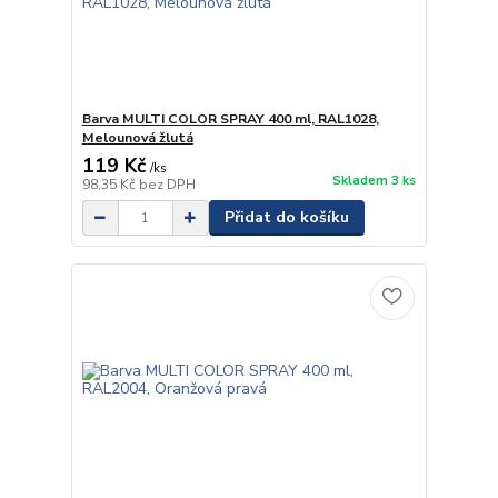
Barva MULTI COLOR SPRAY 400 ml, RAL1028,
Melounová žlutá
119 Kč
/
ks
Skladem 3 ks
98,35 Kč
bez DPH
Přidat do košíku