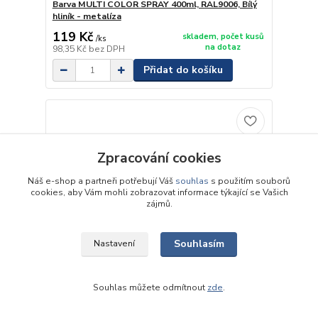
Barva MULTI COLOR SPRAY 400ml, RAL9006, Bílý
hliník - metalíza
119 Kč
skladem, počet kusů
/
ks
na dotaz
98,35 Kč
bez DPH
Přidat do košíku
Zpracování cookies
Náš e-shop a partneři potřebují Váš
souhlas
s použitím souborů
cookies, aby Vám mohli zobrazovat informace týkající se Vašich
zájmů.
Souhlasím
Nastavení
Barva MULTI COLOR SPRAY 400ml, RAL9010, Bílá
119 Kč
skladem, počet kusů
/
ks
na dotaz
98,35 Kč
bez DPH
Souhlas můžete odmítnout
zde
.
Přidat do košíku