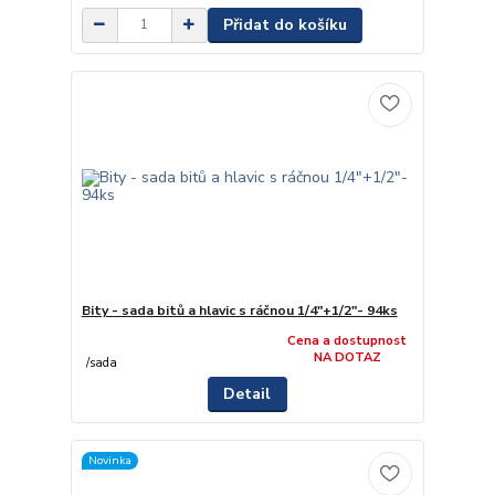
Přidat do košíku
Bity - sada bitů a hlavic s ráčnou 1/4"+1/2"- 94ks
Cena a dostupnost
NA DOTAZ
/
sada
Detail
Novinka