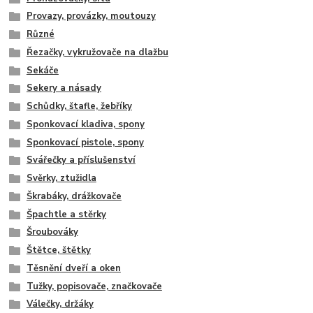
Provazy, provázky, moutouzy
Různé
Řezačky, vykružovače na dlažbu
Sekáče
Sekery a násady
Schůdky, štafle, žebříky
Sponkovací kladiva, spony
Sponkovací pistole, spony
Svářečky a příslušenství
Svěrky, ztužidla
Škrabáky, drážkovače
Špachtle a stěrky
Šroubováky
Štětce, štětky
Těsnění dveří a oken
Tužky, popisovače, značkovače
Válečky, držáky