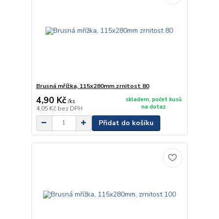
Brusná mřížka, 115x280mm zrnitost 80
4,90 Kč
skladem, počet kusů
/
ks
na dotaz
4,05 Kč
bez DPH
Přidat do košíku