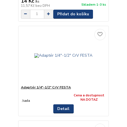
14 Kč
/
ks
Skladem 1-3 ks
11,57 Kč
bez DPH
Přidat do košíku
Adaptér 1/4"-1/2" CrV FESTA
Cena a dostupnost
NA DOTAZ
/
sada
Detail