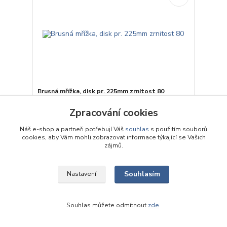
Brusná mřížka, disk pr. 225mm zrnitost 80
17 Kč
skladem, počet kusů
/
ks
Zpracování cookies
na dotaz
14,05 Kč
bez DPH
Přidat do košíku
Náš e-shop a partneři potřebují Váš
souhlas
s použitím souborů
cookies, aby Vám mohli zobrazovat informace týkající se Vašich
zájmů.
Souhlasím
Nastavení
Souhlas můžete odmítnout
zde
.