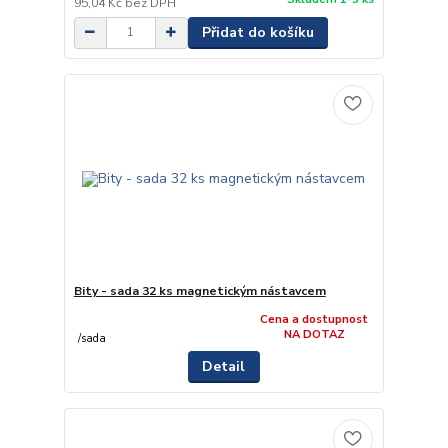
95,04 Kč
bez DPH
Přidat do košíku
Bity - sada 32 ks magnetickým nástavcem
Cena a dostupnost
NA DOTAZ
/
sada
Detail