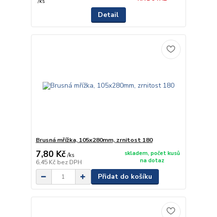
/
ks
Detail
Brusná mřížka, 105x280mm, zrnitost 180
7,80 Kč
skladem, počet kusů
/
ks
na dotaz
6,45 Kč
bez DPH
Přidat do košíku