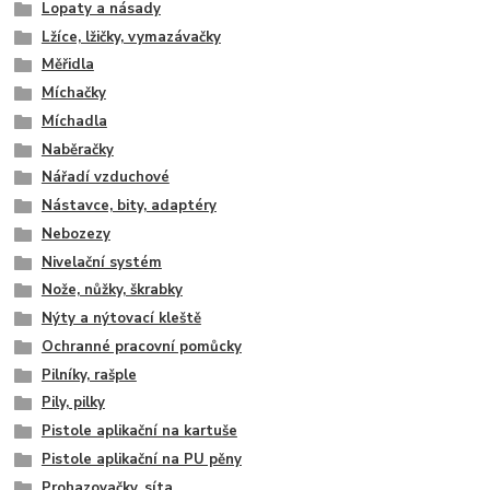
Lopaty a násady
Lžíce, lžičky, vymazávačky
Měřidla
Míchačky
Míchadla
Naběračky
Nářadí vzduchové
Nástavce, bity, adaptéry
Nebozezy
Nivelační systém
Nože, nůžky, škrabky
Nýty a nýtovací kleště
Ochranné pracovní pomůcky
Pilníky, rašple
Pily, pilky
Pistole aplikační na kartuše
Pistole aplikační na PU pěny
Prohazovačky, síta