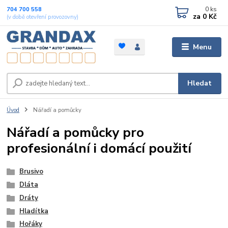
0
ks
704 700 558
za
0 Kč
(v době otevření provozovny)
Menu
Hledat
Úvod
Nářadí a pomůcky
Nářadí a pomůcky pro
profesionální i domácí použití
Brusivo
Dláta
Dráty
Hladítka
Hořáky