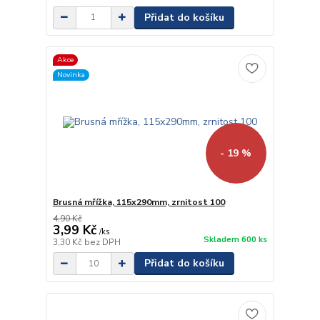
Přidat do košíku
Akce
Novinka
- 19 %
Brusná mřížka, 115x290mm, zrnitost 100
4,90 Kč
3,99 Kč
/
ks
Skladem 600 ks
3,30 Kč
bez DPH
Přidat do košíku