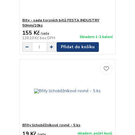
Bity - sada torzních bitů FESTA INDUSTRY
50mm/10ks
155 Kč
/
sada
Skladem 1-2 balení
128,10 Kč
bez DPH
Přidat do košíku
Břity lichoběžníkové rovné - 5 ks
19 Kč
skladem, počet kusů
/
sada