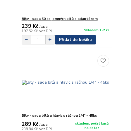
Bity - sada 50 ks jemných bitů s adaptérem
239 Kč
/
sada
Skladem 1-2 ks
197,52 Kč
bez DPH
Přidat do košíku
Bity - sada bitů a hlavic s ráčnou 1/4" - 45ks
289 Kč
skladem, počet kusů
/
sada
na dotaz
238,84 Kč
bez DPH