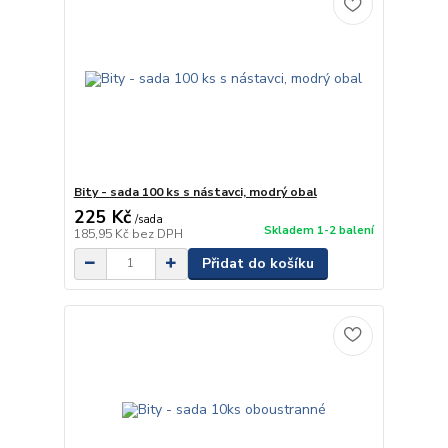
Bity - sada 100 ks s nástavci, modrý obal
225 Kč
/
sada
Skladem 1-2 balení
185,95 Kč
bez DPH
Přidat do košíku