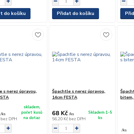
at do košíku
Přidat do košíku
Při
e s nerez úpravou,
Špachtle s nerez úpravou,
Špacht
ESTA
14cm FESTA
bitem,
skladem,
68 Kč
počet kusů
Skladem 1-5
/
ks
/
ks
na dotaz
ks
č
bez DPH
56,20 Kč
bez DPH
/
ks