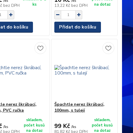
/
ks
/
ks
ks
na dotaz
Kč
bez DPH
13,22 Kč
bez DPH
dat do košíku
Přidat do košíku
le nerez škrábací,
Špachtle nerez škrábací,
, PVC ručka
100mm, s tulejí
skladem,
skladem,
č
99 Kč
počet kusů
počet kusů
/
ks
/
ks
na dotaz
na dotaz
Kč
bez DPH
81,82 Kč
bez DPH