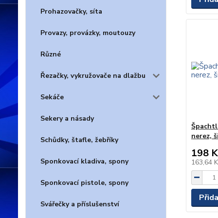
Prohazovačky, síta
Provazy, provázky, moutouzy
Různé
Řezačky, vykružovače na dlažbu
Sekáče
Sekery a násady
Špachtl
nerez, š
Schůdky, štafle, žebříky
198 K
Sponkovací kladiva, spony
163,64 
Sponkovací pistole, spony
Přid
Svářečky a příslušenství