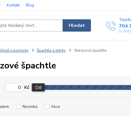
y
Kontakt
Blog
Telefo
Hledat
704 
(v dob
ářadí a pomůcky
Špachtle a stěrky
Nerezové špachtle
zové špachtle
Kč
Od
adem
Novinka
Akce