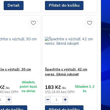
Detail
Přidat do košíku
le s výztuží, 30 cm
Špachtle s výztuží, 42 cm
nerez, šikmá rukojeť
skladem,
Kč
183 Kč
počet kusů
Skladem 1-2
/
ks
/
ks
na dotaz
ks
 Kč
bez DPH
151,24 Kč
bez DPH
dat do košíku
Přidat do košíku