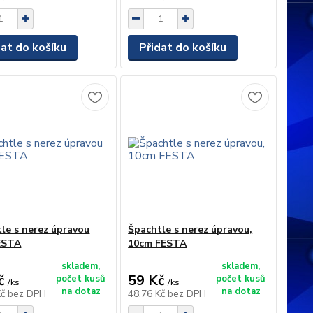
dat do košíku
Přidat do košíku
le s nerez úpravou
Špachtle s nerez úpravou,
ESTA
10cm FESTA
skladem,
skladem,
č
59 Kč
počet kusů
počet kusů
/
ks
/
ks
na dotaz
na dotaz
Kč
bez DPH
48,76 Kč
bez DPH