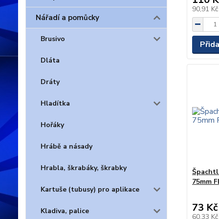
90,91 K
Nářadí a pomůcky
Brusivo
Přid
Dláta
Dráty
Hladítka
Hořáky
Hrábě a násady
Hrabla, škrabáky, škrabky
Špachtl
75mm F
Kartuše (tubusy) pro aplikace
73 Kč
Kladiva, palice
60,33 K