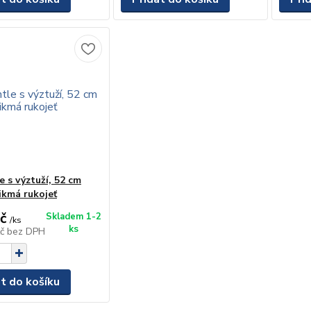
e s výztuží, 52 cm
ikmá rukojeť
č
Skladem 1-2
/
ks
ks
Kč
bez DPH
at do košíku