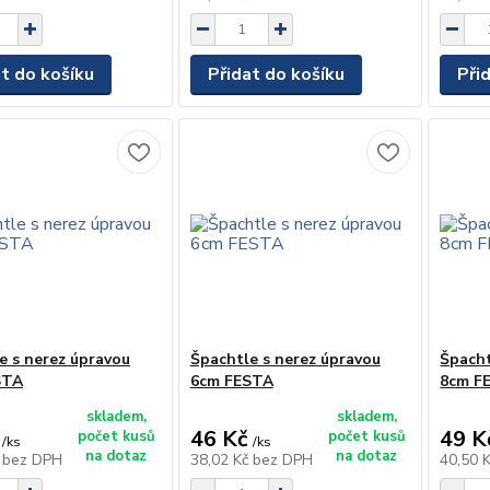
at do košíku
Přidat do košíku
Při
e s nerez úpravou
Špachtle s nerez úpravou
Špacht
STA
6cm FESTA
8cm F
skladem,
skladem,
46 Kč
49 K
počet kusů
počet kusů
/
ks
/
ks
na dotaz
na dotaz
č
bez DPH
38,02 Kč
bez DPH
40,50 