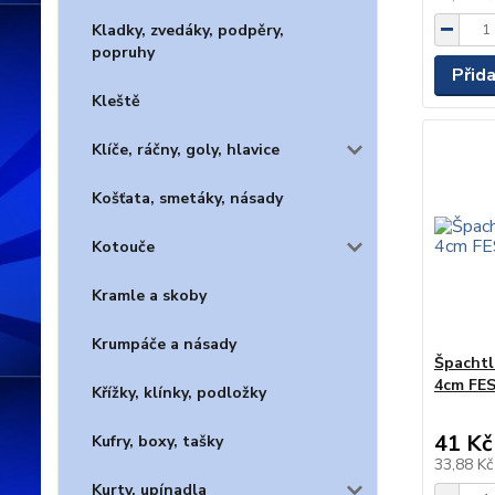
Kladky, zvedáky, podpěry,
popruhy
Přid
Kleště
Klíče, ráčny, goly, hlavice
Košťata, smetáky, násady
Kotouče
Kramle a skoby
Krumpáče a násady
Špachtl
4cm FE
Křížky, klínky, podložky
41 Kč
Kufry, boxy, tašky
33,88 K
Kurty, upínadla