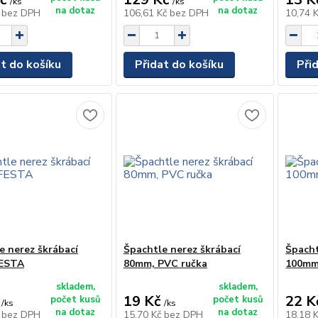
/
ks
/
ks
na dotaz
na dotaz
č
bez DPH
106,61 Kč
bez DPH
10,74 
at do košíku
Přidat do košíku
Při
e nerez škrábací
Špachtle nerez škrábací
Špacht
ESTA
80mm, PVC ručka
100mm
skladem,
skladem,
19 Kč
22 K
počet kusů
počet kusů
/
ks
/
ks
na dotaz
na dotaz
č
bez DPH
15,70 Kč
bez DPH
18,18 