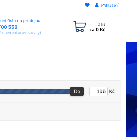
Přihlášení
nní číslo na prodejnu:
0
ks
700 558
za
0 Kč
ě otevření provozovny)
Do
Kč