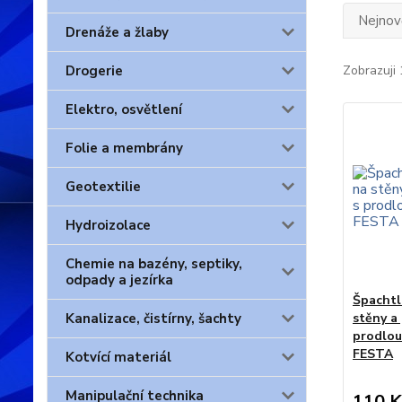
Nejnově
Drenáže a žlaby
Drogerie
Zobrazuji 
Elektro, osvětlení
Folie a membrány
Geotextilie
Hydroizolace
Chemie na bazény, septiky,
odpady a jezírka
Špachtl
Kanalizace, čistírny, šachty
stěny a
prodlou
FESTA
Kotvící materiál
Manipulační technika
110 K