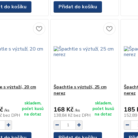
at do košíku
Přidat do košíku
e s výztuží, 20 cm
Špachtle s výztuží, 25 cm
Špacht
nerez
nerez
skladem,
skladem,
č
168 Kč
185 
počet kusů
počet kusů
/
ks
/
ks
na dotaz
na dotaz
Kč
bez DPH
138,84 Kč
bez DPH
152,89
at do košíku
Přidat do košíku
Při