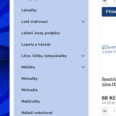
Lámačky
Přid
Latě stahovací
Lešení, kozy, podpěry
Lopaty a násady
Lžíce, lžičky, vymazávačky
Měřidla
Míchačky
Špachtl
12cm F
Míchadla
66 Kč
Naběračky
54,55 K
Nářadí vzduchové