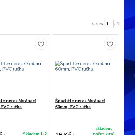
strana
z 1
le nerez škrábací
Špachtle nerez škrábací
 PVC ručka
60mm, PVC ručka
skladem,
č
16 Kč
Skladem 1-2
počet kusů