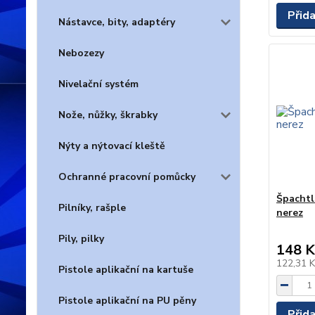
Přid
Nástavce, bity, adaptéry
Nebozezy
Nivelační systém
Nože, nůžky, škrabky
Nýty a nýtovací kleště
Ochranné pracovní pomůcky
Špachtl
Pilníky, rašple
nerez
Pily, pilky
148 K
122,31 
Pistole aplikační na kartuše
Pistole aplikační na PU pěny
Přid