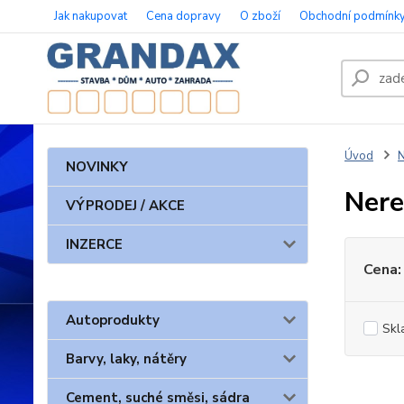
Jak nakupovat
Cena dopravy
O zboží
Obchodní podmínk
Úvod
N
NOVINKY
Nere
VÝPRODEJ / AKCE
INZERCE
Cena:
Autoprodukty
Skl
Barvy, laky, nátěry
Cement, suché směsi, sádra