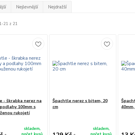
jší
Nejlevnější
Nejdražší
1-21 z 21
e - škrabka nerez na
Špachtle nerez s bitem, 20
Špacht
 podlahy 100mm s
cm
40mm,
ženou rukojetí
skladem,
skladem,
č
129 Kč
13 K
počet kusů
počet kusů