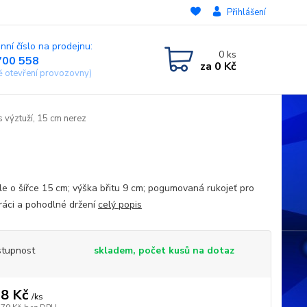
Přihlášení
nní číslo na prodejnu:
0
ks
700 558
za
0 Kč
ě otevření provozovny)
 výztuží, 15 cm nerez
le o šířce 15 cm; výška břitu 9 cm; pogumovaná rukojeť pro
práci a pohodlné držení
celý popis
tupnost
skladem, počet kusů na dotaz
8 Kč
/
ks