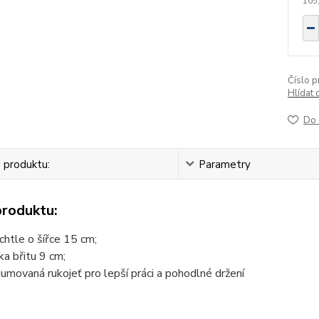
105
Číslo p
Hlídat 
Do 
 produktu:
Parametry
produktu:
chtle o šířce 15 cm;
ka břitu 9 cm;
umovaná rukojeť pro lepší práci a pohodlné držení