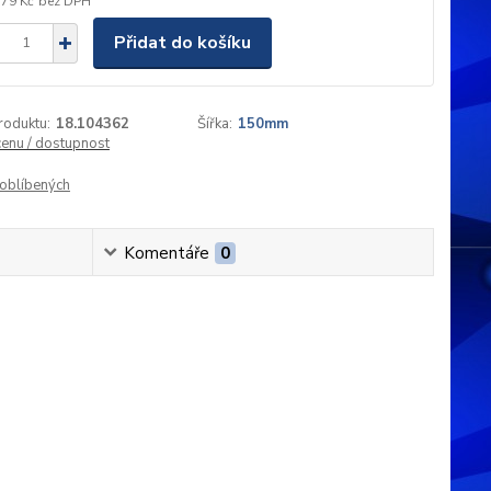
,79 Kč
bez DPH
Přidat do košíku
roduktu:
18.104362
Šířka:
150mm
cenu / dostupnost
oblíbených
Komentáře
0