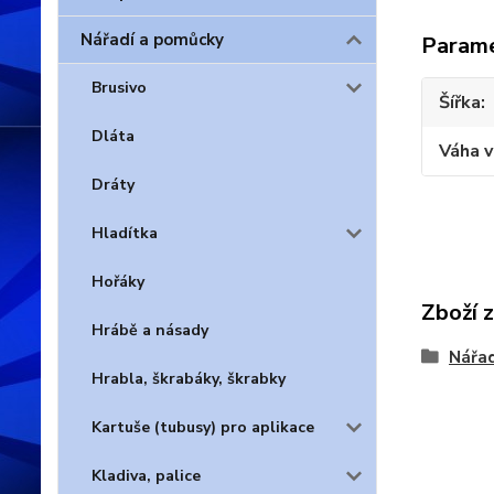
Nářadí a pomůcky
Param
Brusivo
Šířka
Dláta
Váha 
Dráty
Hladítka
Hořáky
Zboží 
Hrábě a násady
Nářad
Hrabla, škrabáky, škrabky
Kartuše (tubusy) pro aplikace
Kladiva, palice