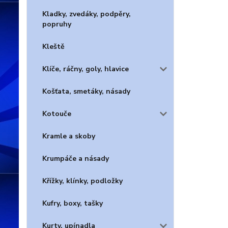
Kladky, zvedáky, podpěry,
popruhy
Kleště
Klíče, ráčny, goly, hlavice
Košťata, smetáky, násady
Kotouče
Kramle a skoby
Krumpáče a násady
Křížky, klínky, podložky
Kufry, boxy, tašky
Kurty, upínadla