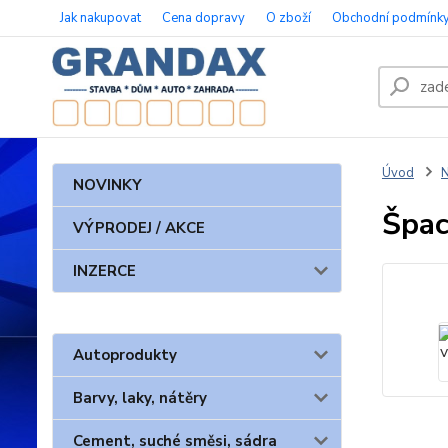
Jak nakupovat
Cena dopravy
O zboží
Obchodní podmínk
Úvod
N
NOVINKY
Špac
VÝPRODEJ / AKCE
INZERCE
Autoprodukty
Barvy, laky, nátěry
Cement, suché směsi, sádra