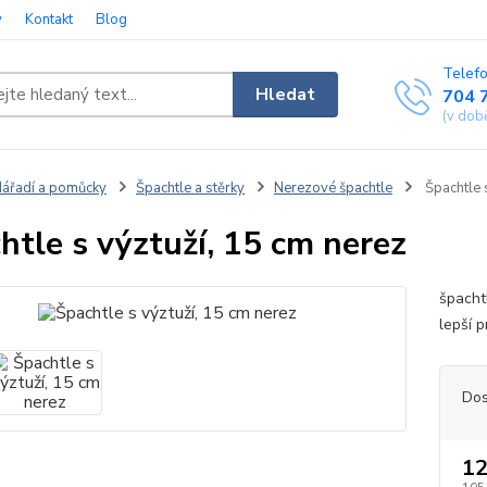
y
Kontakt
Blog
Telefo
Hledat
704 
(v dob
ářadí a pomůcky
Špachtle a stěrky
Nerezové špachtle
Špachtle s
htle s výztuží, 15 cm nerez
špacht
lepší 
Dos
12