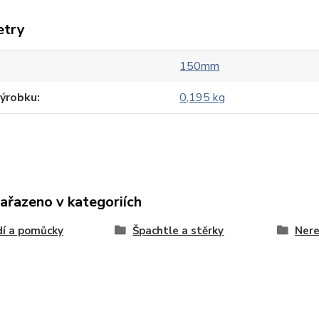
etry
150mm
výrobku
0,195 kg
zařazeno v kategoriích
í a pomůcky
Špachtle a stěrky
Nere