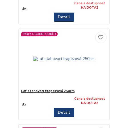
Cena a dostupnost
NA DOTAZ
/
ks
Detail
Pouze OSOBNÍ ODBĚR
Lať stahovací trapézová 250cm
Cena a dostupnost
NA DOTAZ
/
ks
Detail