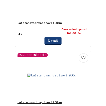
Lať stahovací trapézová 180cm
Cena a dostupnost
NA DOTAZ
/
ks
Detail
Pouze OSOBNÍ ODBĚR
Lať stahovací trapézová 200cm