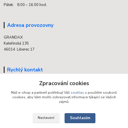
Pátek: 8:00 – 16:00 hod.
Adresa provozovny
GRANDAX
Kateřinská 135
46014 Liberec 17
Rychlý kontakt
Zpracování cookies
704 700 558
(v době otevření provozovny)
Náš e-shop a partneři potřebují Váš
souhlas
s použitím souborů
cookies, aby Vám mohli zobrazovat informace týkající se Vašich
info@grandax.cz
zájmů.
Souhlasím
Nastavení