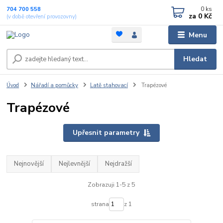
0
ks
704 700 558
za
0 Kč
(v době otevření provozovny)
Menu
Hledat
Úvod
Nářadí a pomůcky
Latě stahovací
Trapézové
Trapézové
Upřesnit parametry
Nejnovější
Nejlevnější
Nejdražší
Zobrazuji 1-5 z 5
strana
z 1