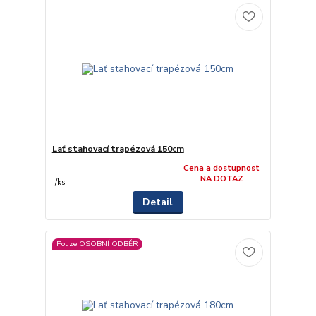
Lať stahovací trapézová 150cm
Cena a dostupnost
NA DOTAZ
/
ks
Detail
Pouze OSOBNÍ ODBĚR