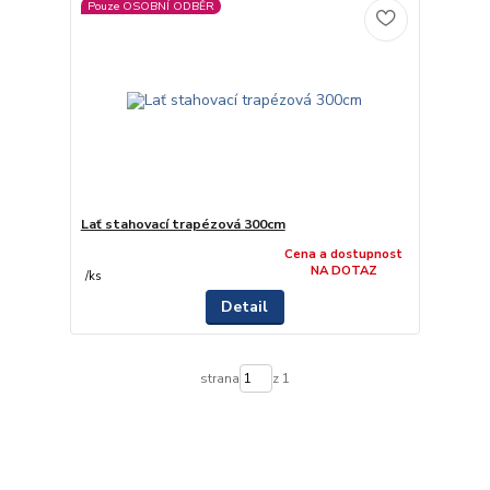
Pouze OSOBNÍ ODBĚR
Lať stahovací trapézová 300cm
Cena a dostupnost
NA DOTAZ
/
ks
Detail
strana
z 1