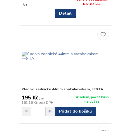
NA DOTAZ
/
ks
Detail
Kladivo zednické 44mm s vytahovákem, FESTA
195 Kč
skladem, počet kusů
/
ks
na dotaz
161,16 Kč
bez DPH
Přidat do košíku