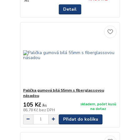
/
ks
Detail
Palička gumová bílá 55mm s fiberglassovou
násadou
105 Kč
skladem, počet kusů
/
ks
na dotaz
86,78 Kč
bez DPH
Přidat do košíku