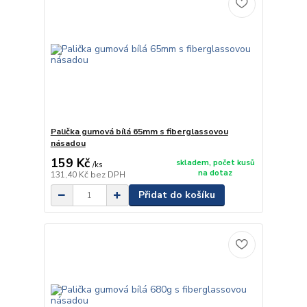
Palička gumová bílá 65mm s fiberglassovou
násadou
159 Kč
skladem, počet kusů
/
ks
na dotaz
131,40 Kč
bez DPH
Přidat do košíku