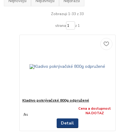
Nejnovější
Nejlevnější
Nejdražší
Zobrazuji 1-33 z 33
strana
z 1
Kladivo pokrývačské 800g odpružené
Cena a dostupnost
NA DOTAZ
/
ks
Detail