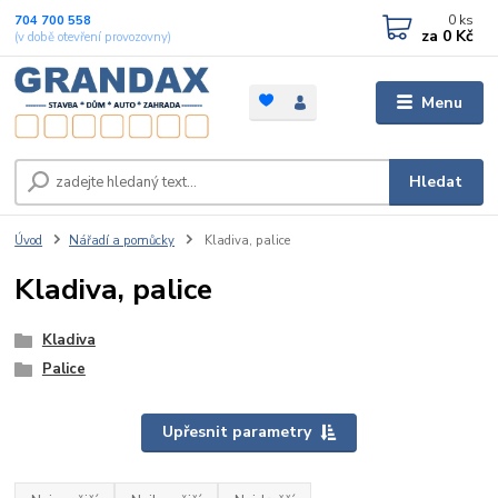
0
ks
704 700 558
za
0 Kč
(v době otevření provozovny)
Menu
Hledat
Úvod
Nářadí a pomůcky
Kladiva, palice
Kladiva, palice
Kladiva
Palice
Upřesnit parametry