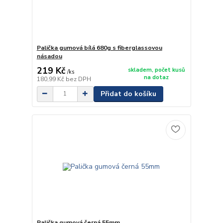
Palička gumová bílá 680g s fiberglassovou
násadou
219 Kč
skladem, počet kusů
/
ks
na dotaz
180,99 Kč
bez DPH
Přidat do košíku
Palička gumová černá 55mm