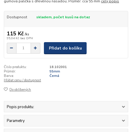
gumová palička s dřevěnou násadou; Průměr: cca 55 mm
celý popis
Dostupnost
skladem, počet kusů na dotaz
115 Kč
/
ks
95,04 Kč
bez DPH
Přidat do košíku
Číslo produktu:
18.102001
Průměr:
55mm
Barva:
Černá
Hlídat cenu / dostupnost
Do oblíbených
Popis produktu:
Parametry