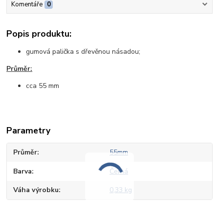
Komentáře
0
Popis produktu:
gumová palička s dřevěnou násadou;
Průměr:
cca 55 mm
Parametry
Průměr
55mm
Barva
Černá
Váha výrobku
0,33 kg