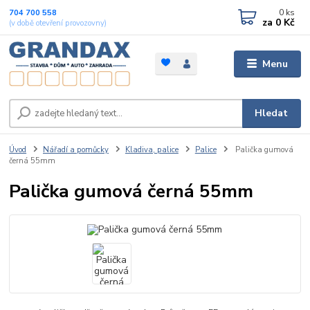
0
ks
704 700 558
za
0 Kč
(v době otevření provozovny)
Menu
Hledat
Úvod
Nářadí a pomůcky
Kladiva, palice
Palice
Palička gumová
černá 55mm
Palička gumová černá 55mm