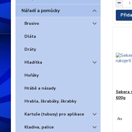
Nářadí a pomůcky
Přid
Brusivo
Dláta
Dráty
Hladítka
Hořáky
Hrábě a násady
Sekera 
600g
Hrabla, škrabáky, škrabky
Kartuše (tubusy) pro aplikace
/
ks
Kladiva, palice