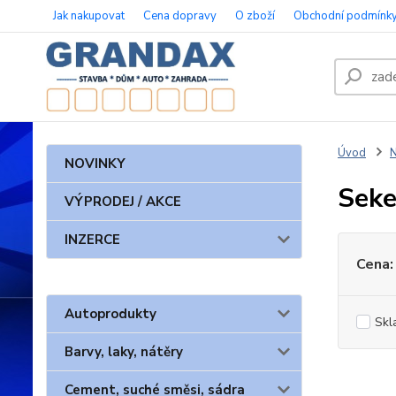
Jak nakupovat
Cena dopravy
O zboží
Obchodní podmínk
Úvod
N
NOVINKY
Seke
VÝPRODEJ / AKCE
INZERCE
Cena:
Autoprodukty
Skl
Barvy, laky, nátěry
Cement, suché směsi, sádra