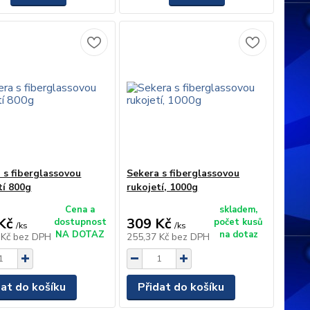
 s fiberglassovou
Sekera s fiberglassovou
tí 800g
rukojetí, 1000g
Cena a
skladem,
Kč
309 Kč
dostupnost
počet kusů
/
ks
/
ks
NA DOTAZ
na dotaz
 Kč
bez DPH
255,37 Kč
bez DPH
dat do košíku
Přidat do košíku