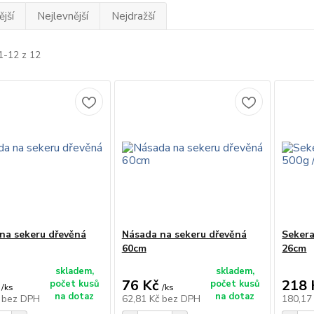
jší
Nejlevnější
Nejdražší
1-12 z 12
na sekeru dřevěná
Násada na sekeru dřevěná
Sekera
60cm
26cm
skladem,
skladem,
76 Kč
218 
počet kusů
počet kusů
/
ks
/
ks
na dotaz
na dotaz
č
bez DPH
62,81 Kč
bez DPH
180,17