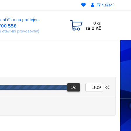
Přihlášení
nní číslo na prodejnu:
0
ks
700 558
za
0 Kč
ě otevření provozovny)
Do
Kč