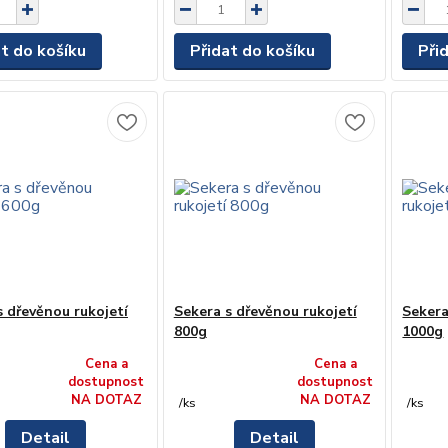
at do košíku
Přidat do košíku
Při
s dřevěnou rukojetí
Sekera s dřevěnou rukojetí
Sekera
800g
1000g
Cena a
Cena a
dostupnost
dostupnost
NA DOTAZ
NA DOTAZ
/
ks
/
ks
Detail
Detail