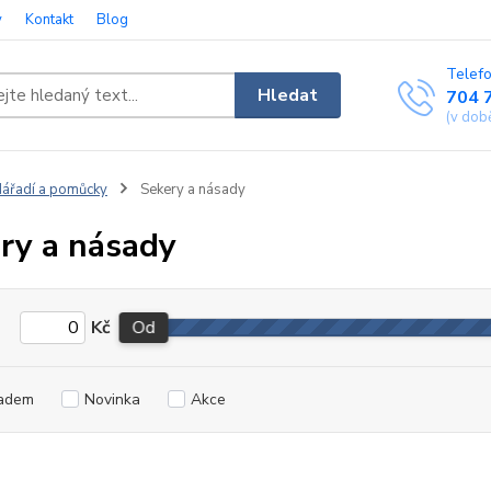
y
Kontakt
Blog
Telefo
Hledat
704 
(v dob
ářadí a pomůcky
Sekery a násady
ry a násady
Kč
Od
adem
Novinka
Akce