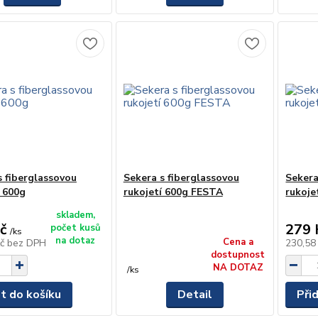
s fiberglassovou
Sekera s fiberglassovou
Sekera
í 600g
rukojetí 600g FESTA
rukoje
skladem,
č
279 
počet kusů
/
ks
na dotaz
Cena a
Kč
bez DPH
230,58
dostupnost
NA DOTAZ
/
ks
at do košíku
Detail
Při