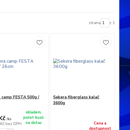
strana
z 1
 camp FESTA 500g /
Sekera fiberglass kalač
3600g
skladem,
Kč
počet kusů
/
ks
na dotaz
Cena a
 Kč
bez DPH
dostupnost