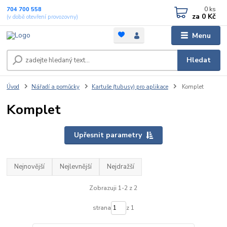
0
ks
704 700 558
za
0 Kč
(v době otevření provozovny)
Menu
Hledat
Úvod
Nářadí a pomůcky
Kartuše (tubusy) pro aplikace
Komplet
Komplet
Upřesnit parametry
Nejnovější
Nejlevnější
Nejdražší
Zobrazuji 1-2 z 2
strana
z 1