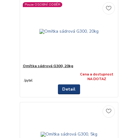
Pouze OSOBNÍ ODBĚR
Omítka sádrová G300, 20kg
Cena a dostupnost
NA DOTAZ
/
pytel
Detail