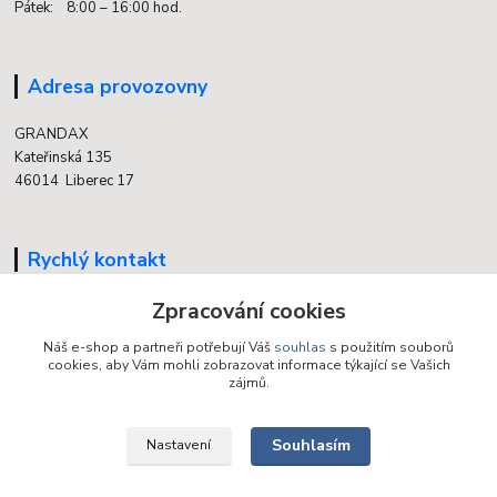
Pátek: 8:00 – 16:00 hod.
Adresa provozovny
GRANDAX
Kateřinská 135
46014 Liberec 17
Rychlý kontakt
Zpracování cookies
704 700 558
(v době otevření provozovny)
Náš e-shop a partneři potřebují Váš
souhlas
s použitím souborů
cookies, aby Vám mohli zobrazovat informace týkající se Vašich
info@grandax.cz
zájmů.
Souhlasím
Nastavení