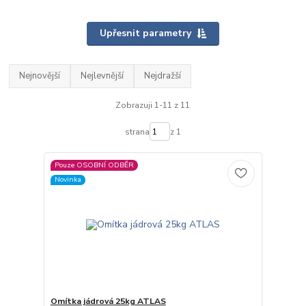
Upřesnit parametry
Nejnovější
Nejlevnější
Nejdražší
Zobrazuji 1-11 z 11
strana
z 1
Pouze OSOBNÍ ODBĚR
Novinka
Omítka jádrová 25kg ATLAS