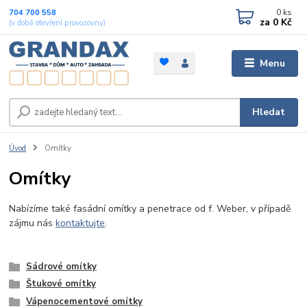
0
ks
704 700 558
za
0 Kč
(v době otevření provozovny)
Menu
Hledat
Úvod
Omítky
Omítky
Nabízíme také fasádní omítky a penetrace od f. Weber, v případě
zájmu nás
kontaktujte
.
Sádrové omítky
Štukové omítky
Vápenocementové omítky