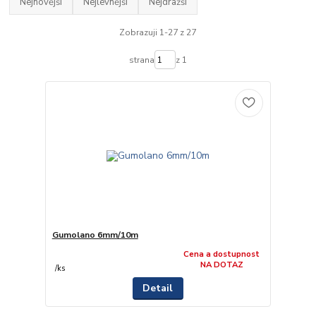
Nejnovější
Nejlevnější
Nejdražší
Zobrazuji 1-27 z 27
strana
z 1
Gumolano 6mm/10m
Cena a dostupnost
NA DOTAZ
/
ks
Detail