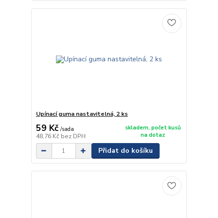
Upínací guma nastavitelná, 2 ks
59 Kč
skladem, počet kusů
/
sada
na dotaz
48,76 Kč
bez DPH
Přidat do košíku