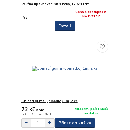
Pružná upevňovací síť s háky, 120x80 cm
Cena a dostupnost
NA DOTAZ
/
ks
Detail
Upínací guma (upínadlo) 1m, 2 ks
73 Kč
skladem, počet kusů
/
sada
na dotaz
60,33 Kč
bez DPH
Přidat do košíku