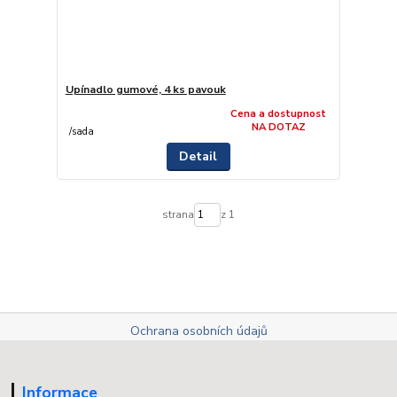
Upínadlo gumové, 4 ks pavouk
Cena a dostupnost
NA DOTAZ
/
sada
Detail
strana
z 1
Ochrana osobních údajů
Informace