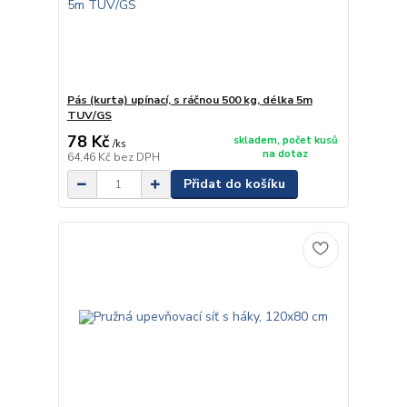
Pás (kurta) upínací, s ráčnou 500 kg, délka 5m
TUV/GS
78 Kč
skladem, počet kusů
/
ks
na dotaz
64,46 Kč
bez DPH
Přidat do košíku