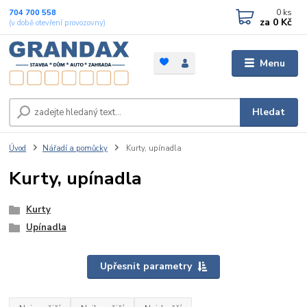
0
ks
704 700 558
za
0 Kč
(v době otevření provozovny)
Menu
Hledat
Úvod
Nářadí a pomůcky
Kurty, upínadla
Kurty, upínadla
Kurty
Upínadla
Upřesnit parametry