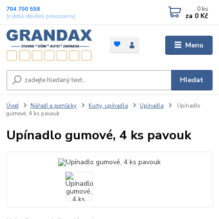
0
ks
704 700 558
za
0 Kč
(v době otevření provozovny)
Menu
Hledat
Úvod
Nářadí a pomůcky
Kurty, upínadla
Upínadla
Upínadlo
gumové, 4 ks pavouk
Upínadlo gumové, 4 ks pavouk