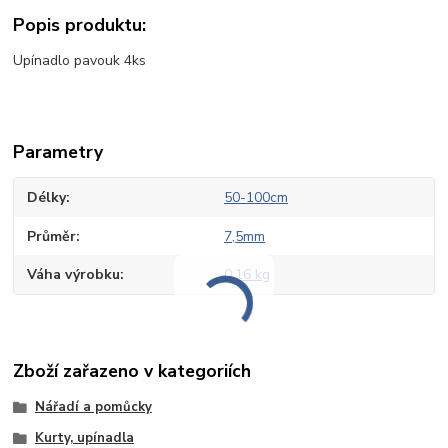
Popis produktu:
Upínadlo pavouk 4ks
Parametry
Délky
50-100cm
Průměr
7,5mm
Váha výrobku
0,16 kg
Zboží zařazeno v kategoriích
Nářadí a pomůcky
Kurty, upínadla