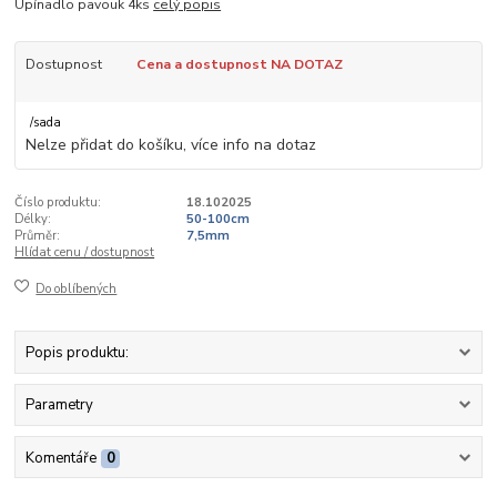
Upínadlo pavouk 4ks
celý popis
Dostupnost
Cena a dostupnost NA DOTAZ
/
sada
Nelze přidat do košíku, více info na dotaz
Číslo produktu:
18.102025
Délky:
50-100cm
Průměr:
7,5mm
Hlídat cenu / dostupnost
Do oblíbených
Popis produktu:
Parametry
Komentáře
0