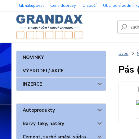
Jak nakupovat
Cena dopravy
O zboží
Obchodní podmínk
Úvod
N
NOVINKY
Pás 
VÝPRODEJ / AKCE
INZERCE
Autoprodukty
Barvy, laky, nátěry
Cement, suché směsi, sádra