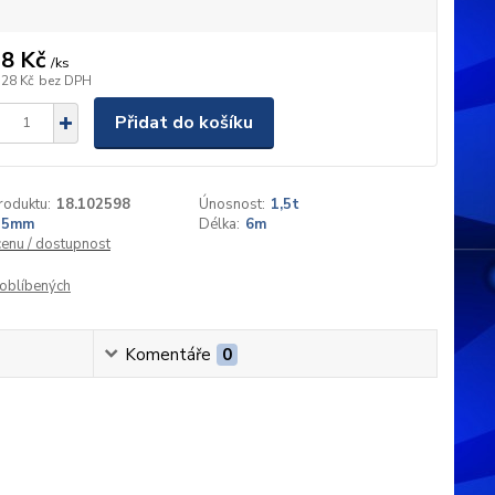
8 Kč
/
ks
,28 Kč
bez DPH
Přidat do košíku
roduktu:
18.102598
Únosnost:
1,5t
25mm
Délka:
6m
cenu / dostupnost
oblíbených
Komentáře
0