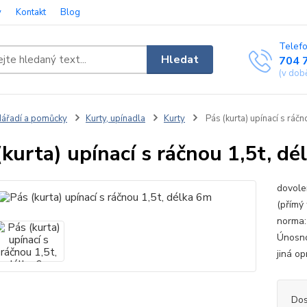
y
Kontakt
Blog
Telefo
Hledat
704 
(v dob
ářadí a pomůcky
Kurty, upínadla
Kurty
Pás (kurta) upínací s ráčn
(kurta) upínací s ráčnou 1,5t, d
dovole
(přímý 
norma:
Únosno
jiná o
Dos