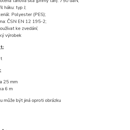
olená tahová síla (přímý tah): 750 daN;
il háku: typ J;
eriál: Polyester (PES);
ma: ČSN EN 12 195-2;
oužívat ke zvedání;
ký výrobek
t:
 t
:
ka 25 mm
ka 6 m
u může být jiná oproti obrázku