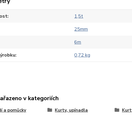
etry
ost
1,5t
25mm
6m
výrobku
0,72 kg
zařazeno v kategoriích
í a pomůcky
Kurty, upínadla
Kurt