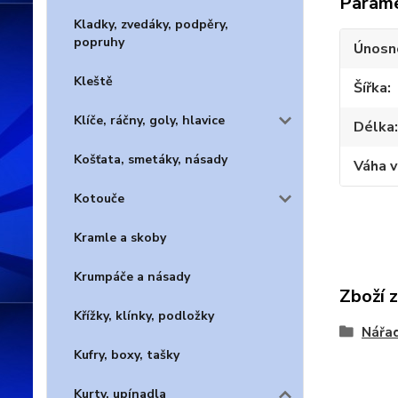
Param
Kladky, zvedáky, podpěry,
popruhy
Únosn
Kleště
Šířka
Klíče, ráčny, goly, hlavice
Délka
Košťata, smetáky, násady
Váha 
Kotouče
Kramle a skoby
Krumpáče a násady
Zboží 
Křížky, klínky, podložky
Nářad
Kufry, boxy, tašky
Kurty, upínadla