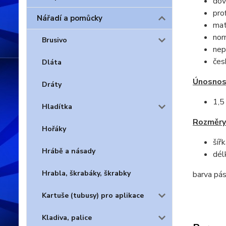
dov
prof
Nářadí a pomůcky
mat
nor
Brusivo
nep
čes
Dláta
Únosnos
Dráty
1,5
Hladítka
Rozměry
Hořáky
šíř
Hrábě a násady
dél
Hrabla, škrabáky, škrabky
barva pás
Kartuše (tubusy) pro aplikace
Kladiva, palice