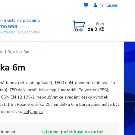
Přihlášení
nní číslo na prodejnu:
0
ks
700 558
za
0 Kč
ě otevření provozovny)
ou 1,5t, délka 6m
élka 6m
ná tahová síla (při opásání): 1500 daN; dovolená tahová síla
tah): 750 daN; profil háku: typ J; materiál: Polyester (PES);
 ČSN EN 12 195-2; nepoužívat ke zvedání; český výrobek
st: 1,5 t Rozměry: šířka 25 mm délka 6 m barva pásu může být
proti obrázku
celý popis
tupnost
skladem, počet kusů na dotaz