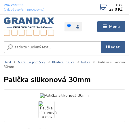
0
ks
704 700 558
za
0 Kč
(v době otevření provozovny)
Menu
Hledat
Úvod
Nářadí a pomůcky
Kladiva, palice
Palice
Palička silikonová
30mm
Palička silikonová 30mm