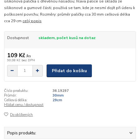
silikonová palička s dřevěnou násadou; hlava palice se skládá ze
silikonové a gumové části; používá se tam, kde je nesmí dojít při úderu k
poškození povrchu; Rozměry: průměr paličky cca 30 mm celková délka
cca 29 cm
celý popis
Dostupnost
skladem, počet kusů na dotaz
109 Kč
/
ks
90,08 Kč
bez DPH
Přidat do košíku
Číslo produktu:
36.19297
Průměr:
30mm
Celková délka:
29cm
Hlídat cenu / dostupnost
Do oblíbených
Popis produktu: