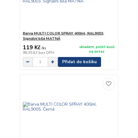
Barva MULTI COLOR SPRAY 400ml, RAL9003,
Signální bílá MATNÁ
119 Kč
skladem, počet kusů
/
ks
na dotaz
98,35 Kč
bez DPH
Přidat do košíku