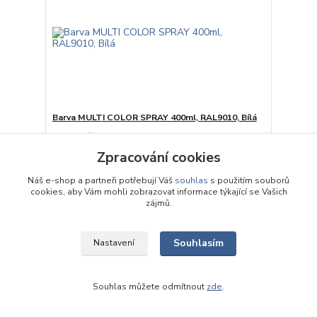
Barva MULTI COLOR SPRAY 400ml, RAL9010, Bílá
119 Kč
skladem, počet kusů
/
ks
na dotaz
98,35 Kč
bez DPH
Zpracování cookies
Přidat do košíku
Náš e-shop a partneři potřebují Váš
souhlas
s použitím souborů
cookies, aby Vám mohli zobrazovat informace týkající se Vašich
zájmů.
Souhlasím
Nastavení
Souhlas můžete odmítnout
zde
.