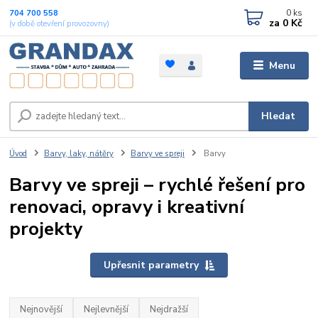
0
ks
704 700 558
za
0 Kč
(v době otevření provozovny)
Menu
Hledat
Úvod
Barvy, laky, nátěry
Barvy ve spreji
Barvy
Barvy ve spreji – rychlé řešení pro
renovaci, opravy i kreativní
projekty
Upřesnit parametry
Nejnovější
Nejlevnější
Nejdražší