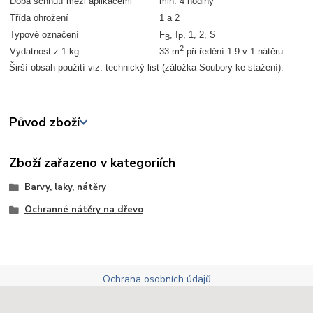
Doba schnutí mezi aplikacemi
min. 4 hodiny
Třída ohrožení
1 a 2
Typové označení
F
, I
, 1, 2, S
B
P
2
Vydatnost z 1 kg
33 m
při ředění 1:9 v 1 nátěru
Širší obsah použití viz. technický list (záložka Soubory ke stažení).
Původ zboží
Zboží zařazeno v kategoriích
Barvy, laky, nátěry
Ochranné nátěry na dřevo
Ochrana osobních údajů