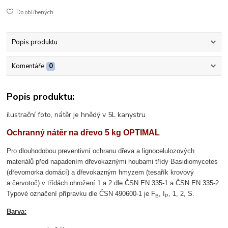
Do oblíbených
Popis produktu:
Komentáře
0
Popis produktu:
ilustrační foto, nátěr je hnědý v 5L kanystru
Ochranný nátěr na dřevo 5 kg OPTIMAL
Pro dlouhodobou preventivní ochranu dřeva a lignocelulozových
materiálů před napadením dřevokaznými houbami třídy Basidiomycetes
(dřevomorka domácí) a dřevokazným hmyzem (tesařík krovový
a červotoč) v třídách ohrožení 1 a 2 dle ČSN EN 335-1 a ČSN EN 335-2.
Typové označení přípravku dle ČSN 490600-1 je F
, I
, 1, 2, S.
B
P
Barva
: