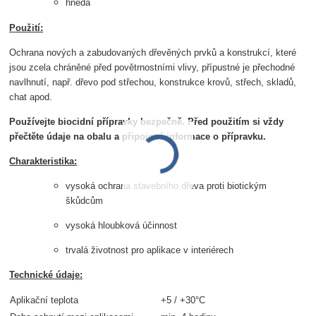
hnědá
Použití:
Ochrana nových a zabudovaných dřevěných prvků a konstrukcí, které
jsou zcela chráněné před povětrnostními vlivy, přípustné je přechodné
navlhnutí, např. dřevo pod střechou, konstrukce krovů, střech, skladů,
chat apod.
Používejte biocidní přípravky bezpečně. Před použitím si vždy
přečtěte údaje na obalu a připojené informace o přípravku.
Charakteristika:
vysoká ochrana stavebního dřeva proti biotickým
škůdcům
vysoká hloubková účinnost
trvalá životnost pro aplikace v interiérech
Technické údaje:
Aplikační teplota
+5 / +30°C