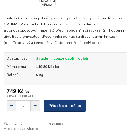
ilustrační foto, nátěr je hnědý v 5L kanystru Ochranný nátěr na dřevo 5 kg
OPTIMAL Pro dlouhodobou preventivní ochranu dřeva
a lignocelulozových materiálů před napadením dřevokaznými houbami
třídy Basidiomycetes (dřevomorka domácí) a dřevokazným hmyzem
(tesařík krovový a červotoč) v třídách ohrožení...
celý popis
Dostupnost
Skladem, pouze osobní odběr
Měrná cena
149,80 Kč / kg
Balení
5 kg
749 Kč
/
ks
619,01 Kč
bez DPH
Přidat do košíku
Číslo produktu:
2.CH087
Hlídat cenu / dostupnost