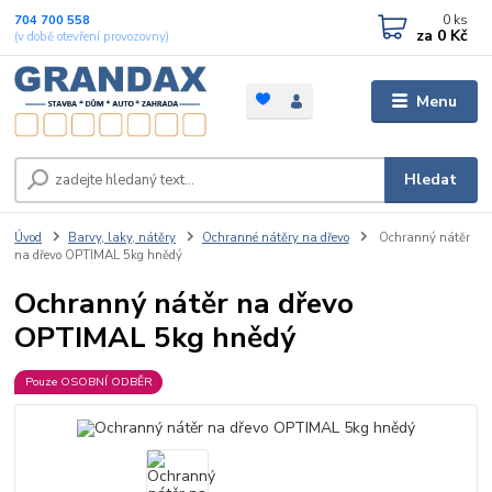
0
ks
704 700 558
za
0 Kč
(v době otevření provozovny)
Menu
Hledat
Úvod
Barvy, laky, nátěry
Ochranné nátěry na dřevo
Ochranný nátěr
na dřevo OPTIMAL 5kg hnědý
Ochranný nátěr na dřevo
OPTIMAL 5kg hnědý
Pouze OSOBNÍ ODBĚR