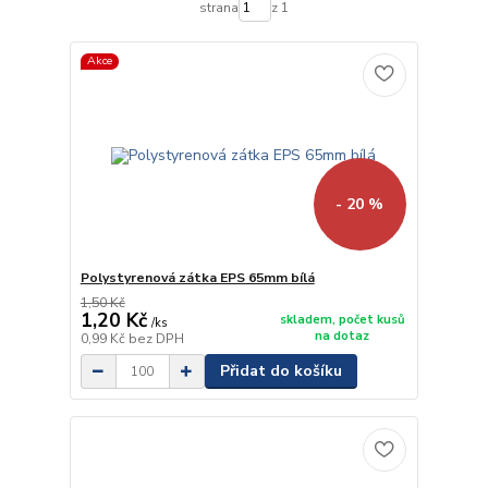
strana
z 1
Akce
- 20 %
Polystyrenová zátka EPS 65mm bílá
1,50 Kč
1,20 Kč
skladem, počet kusů
/
ks
na dotaz
0,99 Kč
bez DPH
Přidat do košíku