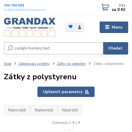
0
ks
704 700 558
za
0 Kč
(v době otevření provozovny)
Menu
Hledat
Úvod
Zateplovací systémy
Zátky na zateplení
Zátky z polystyrenu
Zátky z polystyrenu
Upřesnit parametry
Nejnovější
Nejlevnější
Nejdražší
Zobrazuji 1-4 z 4