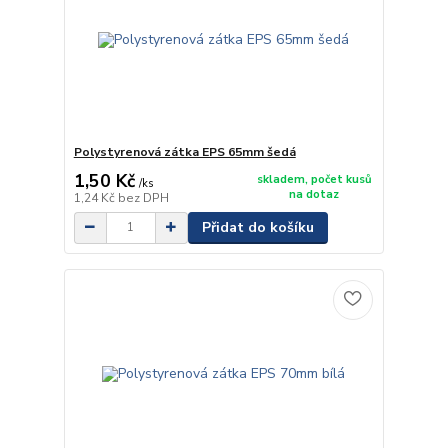
Polystyrenová zátka EPS 65mm šedá
1,50 Kč
skladem, počet kusů
/
ks
na dotaz
1,24 Kč
bez DPH
Přidat do košíku