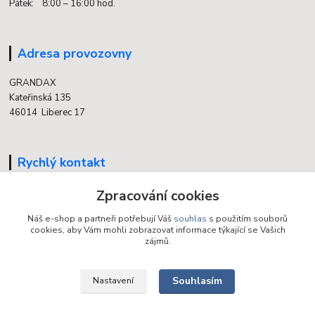
Pátek: 8:00 – 16:00 hod.
Adresa provozovny
GRANDAX
Kateřinská 135
46014 Liberec 17
Rychlý kontakt
Zpracování cookies
704 700 558
(v době otevření provozovny)
Náš e-shop a partneři potřebují Váš
souhlas
s použitím souborů
cookies, aby Vám mohli zobrazovat informace týkající se Vašich
info@grandax.cz
zájmů.
Souhlasím
Nastavení