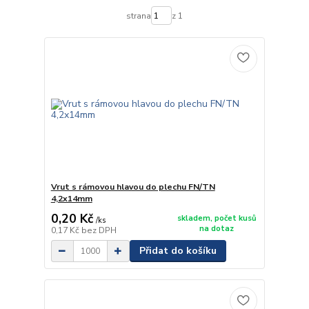
strana
z 1
Vrut s rámovou hlavou do plechu FN/TN
4,2x14mm
0,20 Kč
skladem, počet kusů
/
ks
na dotaz
0,17 Kč
bez DPH
Přidat do košíku