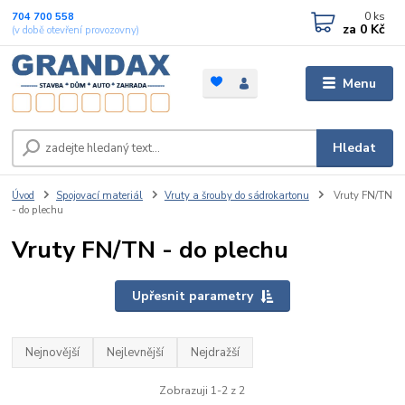
0
ks
704 700 558
za
0 Kč
(v době otevření provozovny)
Menu
Hledat
Úvod
Spojovací materiál
Vruty a šrouby do sádrokartonu
Vruty FN/TN
- do plechu
Vruty FN/TN - do plechu
Upřesnit parametry
Nejnovější
Nejlevnější
Nejdražší
Zobrazuji 1-2 z 2