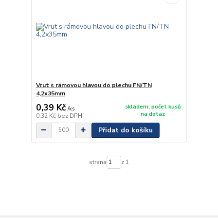
Vrut s rámovou hlavou do plechu FN/TN
4,2x35mm
0,39 Kč
skladem, počet kusů
/
ks
na dotaz
0,32 Kč
bez DPH
Přidat do košíku
strana
z 1