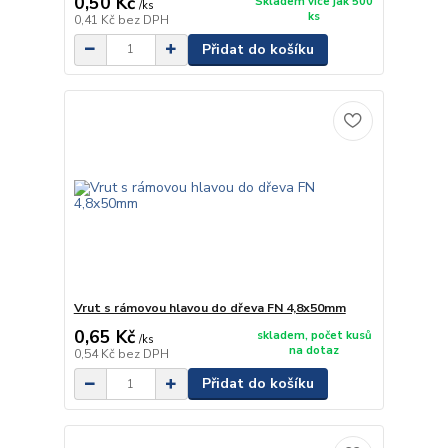
0,50 Kč
Skladem více jak 500
/
ks
ks
0,41 Kč
bez DPH
Přidat do košíku
Vrut s rámovou hlavou do dřeva FN 4,8x50mm
0,65 Kč
skladem, počet kusů
/
ks
na dotaz
0,54 Kč
bez DPH
Přidat do košíku