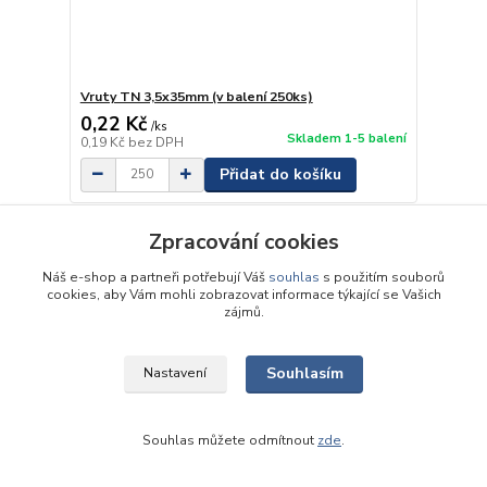
Vruty TN 3,5x35mm (v balení 250ks)
0,22 Kč
/
ks
Skladem 1-5 balení
0,19 Kč
bez DPH
Přidat do košíku
Zpracování cookies
Náš e-shop a partneři potřebují Váš
souhlas
s použitím souborů
cookies, aby Vám mohli zobrazovat informace týkající se Vašich
zájmů.
Souhlasím
Nastavení
Souhlas můžete odmítnout
zde
.
Vruty TN 3,5x35mm/1000ks páskované
skladem, počet kusů