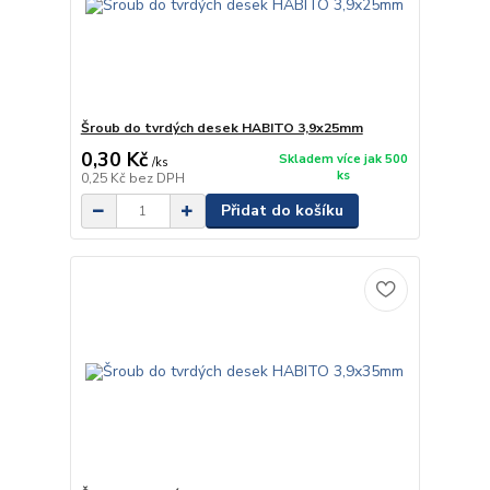
Šroub do tvrdých desek HABITO 3,9x25mm
0,30 Kč
Skladem více jak 500
/
ks
ks
0,25 Kč
bez DPH
Přidat do košíku