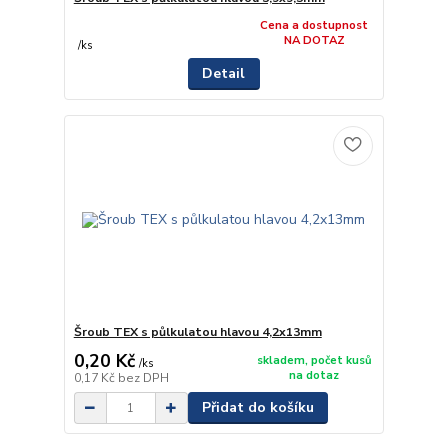
Cena a dostupnost
NA DOTAZ
/
ks
Detail
Šroub TEX s půlkulatou hlavou 4,2x13mm
0,20 Kč
skladem, počet kusů
/
ks
na dotaz
0,17 Kč
bez DPH
Přidat do košíku