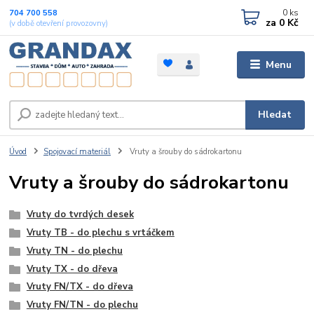
0
ks
704 700 558
za
0 Kč
(v době otevření provozovny)
Menu
Hledat
Úvod
Spojovací materiál
Vruty a šrouby do sádrokartonu
Vruty a šrouby do sádrokartonu
Vruty do tvrdých desek
Vruty TB - do plechu s vrtáčkem
Vruty TN - do plechu
Vruty TX - do dřeva
Vruty FN/TX - do dřeva
Vruty FN/TN - do plechu