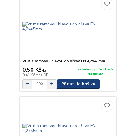
Vrut s rámovou hlavou do dřeva FN 4,2x45mm
0,50 Kč
skladem, počet kusů
/
ks
na dotaz
0,41 Kč
bez DPH
Přidat do košíku