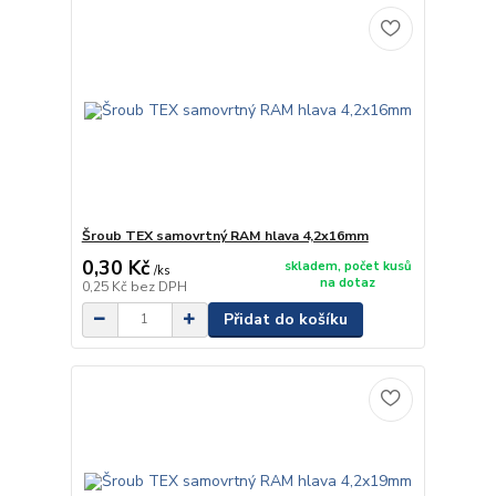
Šroub TEX samovrtný RAM hlava 4,2x16mm
0,30 Kč
skladem, počet kusů
/
ks
na dotaz
0,25 Kč
bez DPH
Přidat do košíku