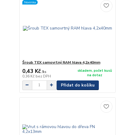
Novinka
Šroub TEX samovrtný RAM hlava 4,2x40mm
0,43 Kč
skladem, počet kusů
/
ks
na dotaz
0,36 Kč
bez DPH
Přidat do košíku