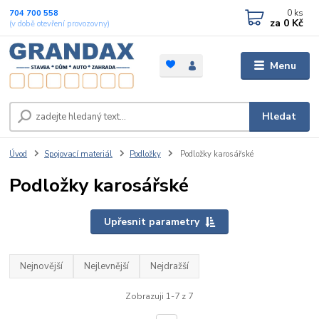
0
ks
704 700 558
za
0 Kč
(v době otevření provozovny)
Menu
Hledat
Úvod
Spojovací materiál
Podložky
Podložky karosářské
Podložky karosářské
Upřesnit parametry
Nejnovější
Nejlevnější
Nejdražší
Zobrazuji 1-7 z 7