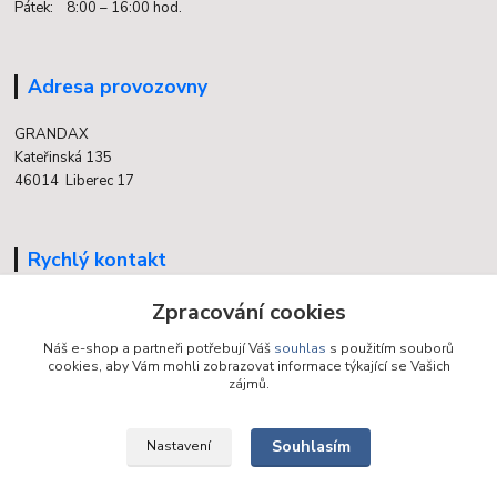
Pátek: 8:00 – 16:00 hod.
Adresa provozovny
GRANDAX
Kateřinská 135
46014 Liberec 17
Rychlý kontakt
Zpracování cookies
704 700 558
(v době otevření provozovny)
Náš e-shop a partneři potřebují Váš
souhlas
s použitím souborů
cookies, aby Vám mohli zobrazovat informace týkající se Vašich
info@grandax.cz
zájmů.
Souhlasím
Nastavení