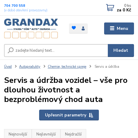
0
ks
704 700 558
za
0 Kč
(v době otevření provozovny)
Menu
Hledat
Úvod
Autoprodukty
Chemie, technické spreje
Servis a údržba
Servis a údržba vozidel – vše pro
dlouhou životnost a
bezproblémový chod auta
Upřesnit parametry
Nejnovější
Nejlevnější
Nejdražší