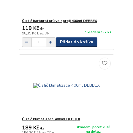
Čistič karburátorů ve spreji 400ml DEBBEX
119 Kč
/
ks
Skladem 1-2 ks
98,35 Kč
bez DPH
Přidat do košíku
Čistič klimatizace 400ml DEBBEX
189 Kč
skladem, počet kusů
/
ks
na dotaz
156,20 Kč
bez DPH