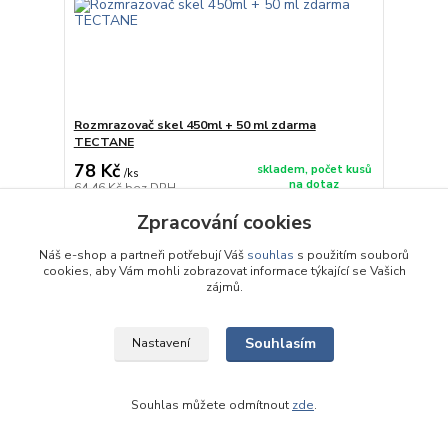
Rozmrazovač skel 450ml + 50 ml zdarma
TECTANE
78 Kč
skladem, počet kusů
/
ks
na dotaz
64,46 Kč
bez DPH
Přidat do košíku
Zpracování cookies
Náš e-shop a partneři potřebují Váš
souhlas
s použitím souborů
cookies, aby Vám mohli zobrazovat informace týkající se Vašich
zájmů.
Souhlasím
Nastavení
Souhlas můžete odmítnout
zde
.