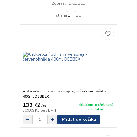
Zobrazuji 1-51 z 51
strana
z 1
Antikorozní ochrana ve spreji - červenohnědá
400ml DEBBEX
132 Kč
skladem, počet kusů
/
ks
na dotaz
109,09 Kč
bez DPH
Přidat do košíku