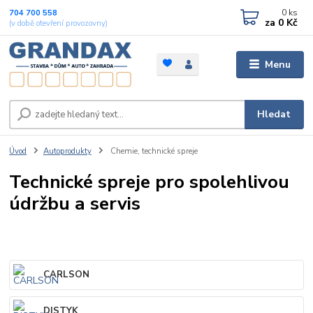
0
ks
704 700 558
za
0 Kč
(v době otevření provozovny)
Menu
Hledat
Úvod
Autoprodukty
Chemie, technické spreje
Technické spreje pro spolehlivou
údržbu a servis
CARLSON
DISTYK