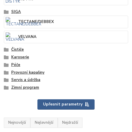
SIGA
TECTANE/DEBBEX
VELVANA
Čističe
Karoserie
Péče
Provozní kapaliny
Servis a údržba
Zimní program
Upřesnit parametry
Nejnovější
Nejlevnější
Nejdražší