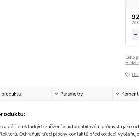
92
76,
Číslo p
Hlídat 
Do 
 produktu:
Parametry
Koment
produktu:
u a péči elektrických zařízení v automobilovém průmyslu jako oc
eflektorů. Ochraňuje třecí plochy kontaktů před oxidací, vytěsňuj