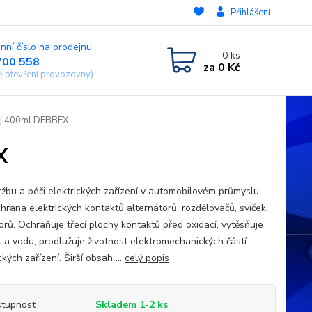
Přihlášení
nní číslo na prodejnu:
0
ks
700 558
za
0 Kč
ě otevření provozovny)
rej 400ml DEBBEX
X
ržbu a péči elektrických zařízení v automobilovém průmyslu
chrana elektrických kontaktů alternátorů, rozdělovačů, svíček,
torů. Ochraňuje třecí plochy kontaktů před oxidací, vytěsňuje
t a vodu, prodlužuje životnost elektromechanických částí
ckých zařízení. Širší obsah ...
celý popis
tupnost
Skladem 1-2 ks