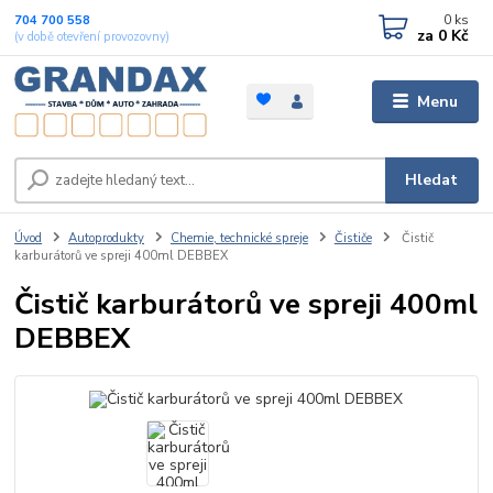
0
ks
704 700 558
za
0 Kč
(v době otevření provozovny)
Menu
Hledat
Úvod
Autoprodukty
Chemie, technické spreje
Čističe
Čistič
karburátorů ve spreji 400ml DEBBEX
Čistič karburátorů ve spreji 400ml
DEBBEX