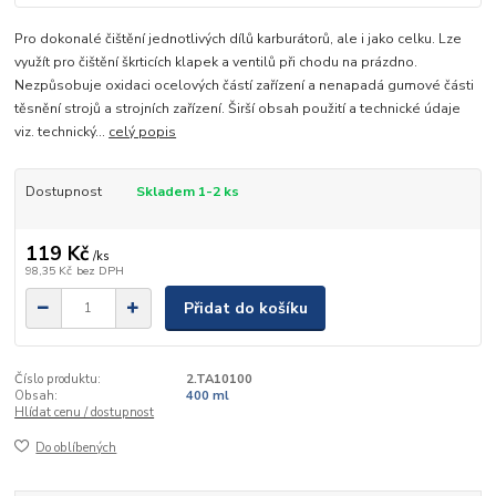
Pro dokonalé čištění jednotlivých dílů karburátorů, ale i jako celku. Lze
využít pro čištění škrticích klapek a ventilů při chodu na prázdno.
Nezpůsobuje oxidaci ocelových částí zařízení a nenapadá gumové části
těsnění strojů a strojních zařízení. Širší obsah použití a technické údaje
viz. technický...
celý popis
Dostupnost
Skladem 1-2 ks
119 Kč
/
ks
98,35 Kč
bez DPH
Přidat do košíku
Číslo produktu:
2.TA10100
Obsah:
400 ml
Hlídat cenu / dostupnost
Do oblíbených