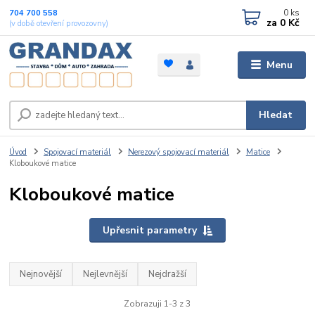
0
ks
704 700 558
za
0 Kč
(v době otevření provozovny)
Menu
Hledat
Úvod
Spojovací materiál
Nerezový spojovací materiál
Matice
Kloboukové matice
Kloboukové matice
Upřesnit parametry
Nejnovější
Nejlevnější
Nejdražší
Zobrazuji 1-3 z 3