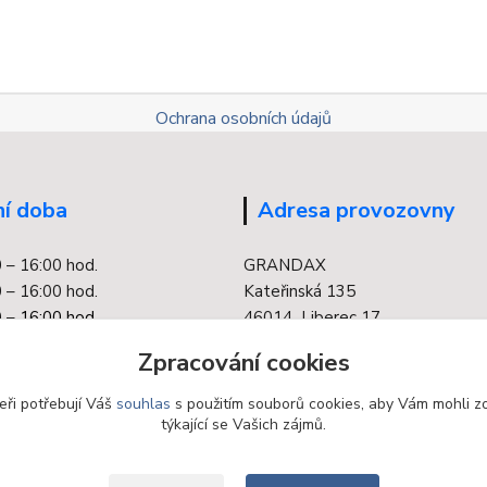
Ochrana osobních údajů
í doba
Adresa provozovny
0 – 16:00 hod.
GRANDAX
 – 16:00 hod.
Kateřinská 135
 –
16:00 hod.
46014 Liberec 17
0 – 16:00 hod.
Zpracování cookies
 – 16:00 hod.
eři potřebují Váš
souhlas
s použitím souborů cookies, aby Vám mohli z
týkající se Vašich zájmů.