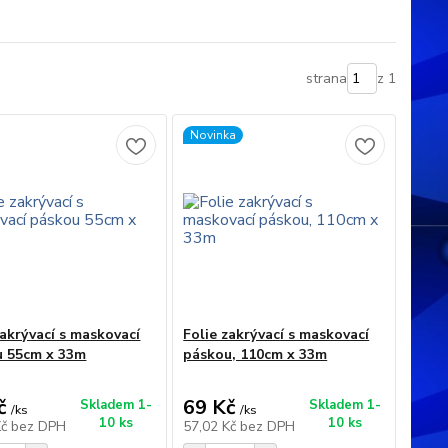
strana
z 1
Novinka
zakrývací s maskovací
Folie zakrývací s maskovací
u 55cm x 33m
páskou, 110cm x 33m
č
69 Kč
Skladem 1-
Skladem 1-
/
ks
/
ks
10 ks
10 ks
Kč
bez DPH
57,02 Kč
bez DPH