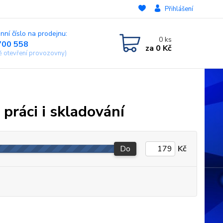
Přihlášení
nní číslo na prodejnu:
0
ks
700 558
za
0 Kč
ě otevření provozovny)
 práci i skladování
Do
Kč