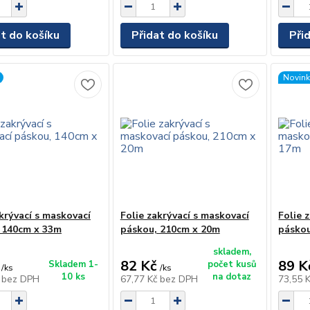
at do košíku
Přidat do košíku
Při
Novin
akrývací s maskovací
Folie zakrývací s maskovací
Folie 
 140cm x 33m
páskou, 210cm x 20m
páskou
skladem,
82 Kč
89 K
Skladem 1-
počet kusů
/
ks
/
ks
10 ks
na dotaz
č
bez DPH
67,77 Kč
bez DPH
73,55 