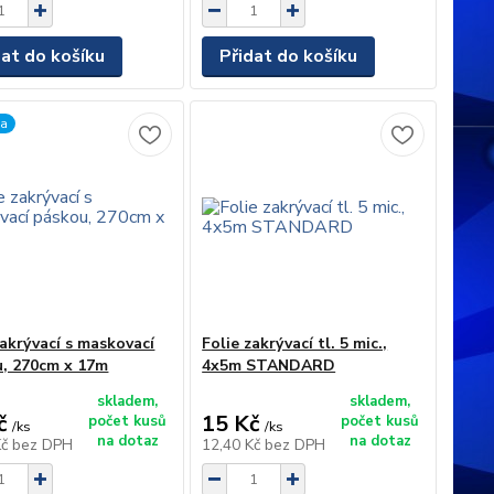
dat do košíku
Přidat do košíku
ka
zakrývací s maskovací
Folie zakrývací tl. 5 mic.,
, 270cm x 17m
4x5m STANDARD
skladem,
skladem,
č
15 Kč
počet kusů
počet kusů
/
ks
/
ks
na dotaz
na dotaz
Kč
bez DPH
12,40 Kč
bez DPH