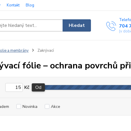
y
Kontakt
Blog
Telefo
Hledat
704 
(v dob
olie a membrány
Zakrývací
ývací fólie – ochrana povrchů při
Kč
Od
adem
Novinka
Akce