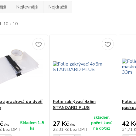
jší
Nejlevnější
Nejdražší
1-10 z 10
rotiprachová do dveří
Folie zakrývací 4x5m
Folie 
m
STANDARD PLUS
pásko
skladem,
č
27 Kč
42 K
Skladem 1-5
počet kusů
/
ks
/
ks
ks
na dotaz
Kč
bez DPH
22,31 Kč
bez DPH
34,71 