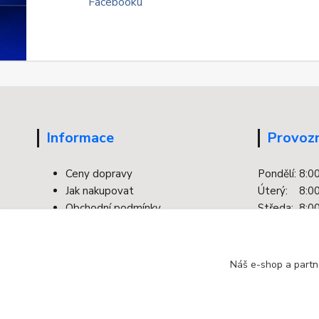
Informace
Provozn
Ceny dopravy
Pondělí: 8:0
Jak nakupovat
Úterý: 8:00
Obchodní podmínky
Středa: 8:00
Kontakty
Čtvrtek: 8:0
Facebook
Pátek: 8:00
Ochrana osobních údajů
Náš e-shop a partn
Odstoupení od smlouvy