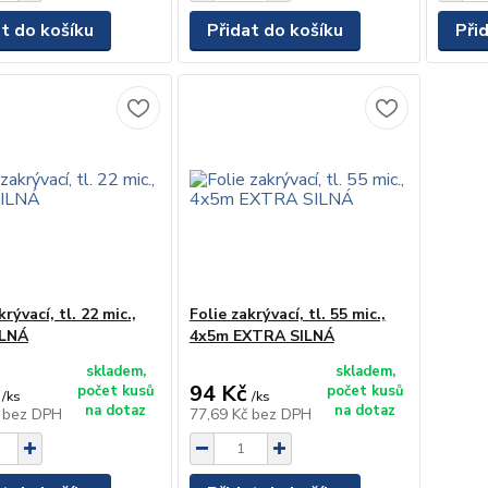
at do košíku
Přidat do košíku
Při
krývací, tl. 22 mic.,
Folie zakrývací, tl. 55 mic.,
ILNÁ
4x5m EXTRA SILNÁ
skladem,
skladem,
94 Kč
počet kusů
počet kusů
/
ks
/
ks
na dotaz
na dotaz
č
bez DPH
77,69 Kč
bez DPH