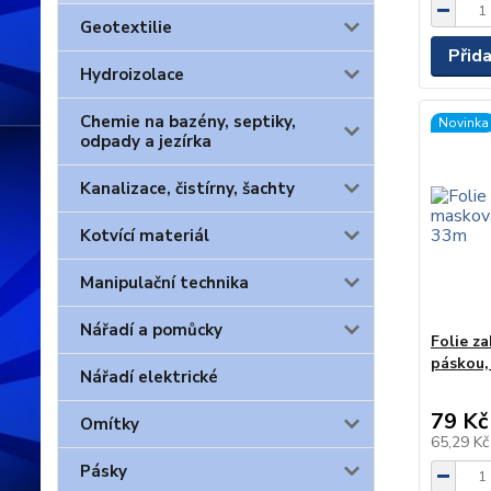
Geotextilie
Přid
Hydroizolace
Chemie na bazény, septiky,
Novinka
odpady a jezírka
Kanalizace, čistírny, šachty
Kotvící materiál
Manipulační technika
Nářadí a pomůcky
Folie z
páskou,
Nářadí elektrické
79 Kč
Omítky
65,29 K
Pásky