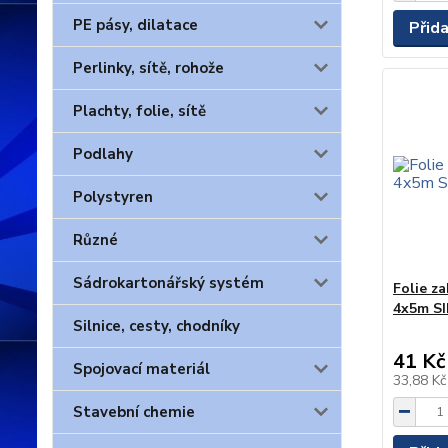
PE pásy, dilatace
Přid
Perlinky, sítě, rohože
Plachty, folie, sítě
Podlahy
Polystyren
Různé
Sádrokartonářský systém
Folie za
4x5m S
Silnice, cesty, chodníky
41 Kč
Spojovací materiál
33,88 K
Stavební chemie