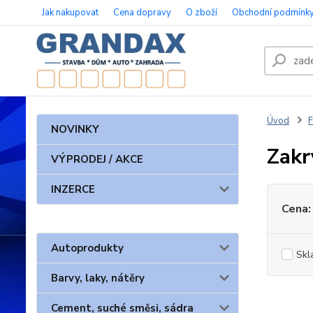
Jak nakupovat
Cena dopravy
O zboží
Obchodní podmínk
Úvod
F
NOVINKY
Zakr
VÝPRODEJ / AKCE
INZERCE
Cena:
Autoprodukty
Skl
Barvy, laky, nátěry
Cement, suché směsi, sádra