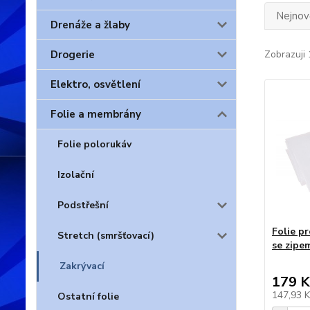
Nejnově
Drenáže a žlaby
Drogerie
Zobrazuji 
Elektro, osvětlení
Folie a membrány
Folie polorukáv
Izolační
Podstřešní
Folie p
Stretch (smršťovací)
se zipe
Zakrývací
179 K
147,93 
Ostatní folie