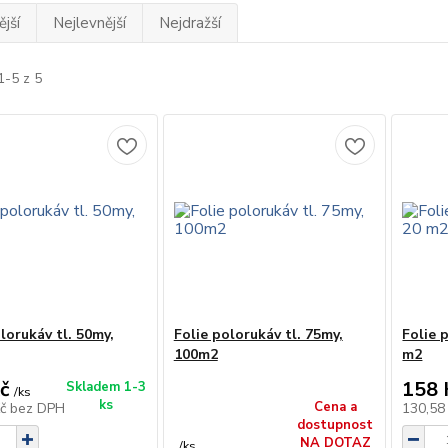
jší
Nejlevnější
Nejdražší
1-5 z 5
lorukáv tl. 50my,
Folie polorukáv tl. 75my,
Folie 
100m2
m2
č
158 
Skladem 1-3
/
ks
ks
Cena a
Kč
bez DPH
130,58
dostupnost
NA DOTAZ
/
ks