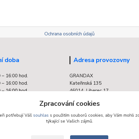
Ochrana osobních údajů
í doba
Adresa provozovny
0 – 16:00 hod.
GRANDAX
 – 16:00 hod.
Kateřinská 135
 –
16:00 hod.
46014 Liberec 17
0 – 16:00 hod.
Zpracování cookies
 – 16:00 hod.
eři potřebují Váš
souhlas
s použitím souborů cookies, aby Vám mohli z
týkající se Vašich zájmů.