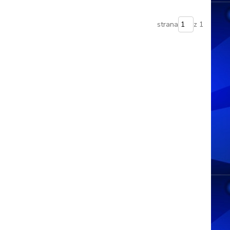
strana
z 1