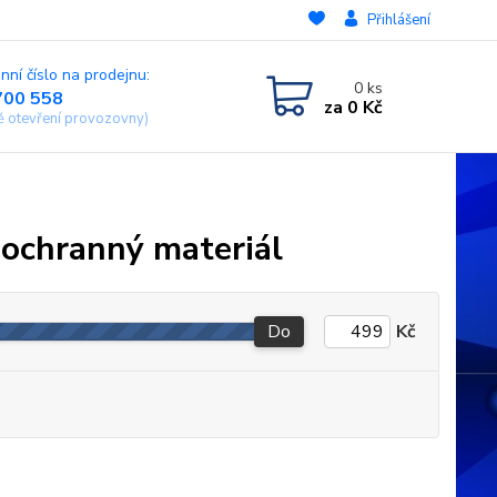
Přihlášení
nní číslo na prodejnu:
0
ks
700 558
za
0 Kč
ě otevření provozovny)
a ochranný materiál
Do
Kč