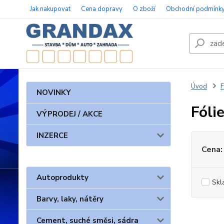
Jak nakupovat
Cena dopravy
O zboží
Obchodní podmínk
Úvod
F
NOVINKY
Fóli
VÝPRODEJ / AKCE
INZERCE
Cena:
Autoprodukty
Skl
Barvy, laky, nátěry
Cement, suché směsi, sádra