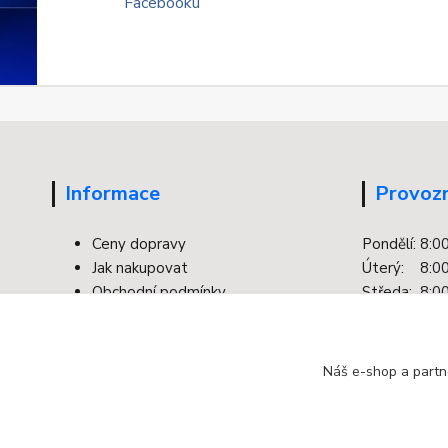
Informace
Provozn
Ceny dopravy
Pondělí: 8:0
Jak nakupovat
Úterý: 8:00
Obchodní podmínky
Středa: 8:00
Kontakty
Čtvrtek: 8:0
Facebook
Pátek: 8:00
Ochrana osobních údajů
Náš e-shop a partn
Odstoupení od smlouvy