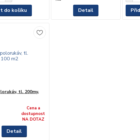
at do košíku
Detail
Při
lorukáv, tl. 200my,
Cena a
dostupnost
NA DOTAZ
Detail