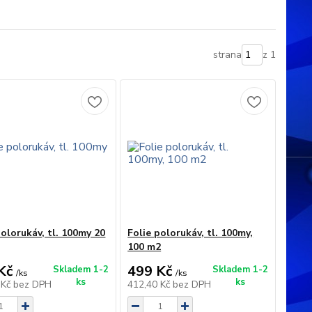
strana
z 1
polorukáv, tl. 100my 20
Folie polorukáv, tl. 100my,
100 m2
Kč
499 Kč
Skladem 1-2
Skladem 1-2
/
ks
/
ks
ks
ks
 Kč
bez DPH
412,40 Kč
bez DPH