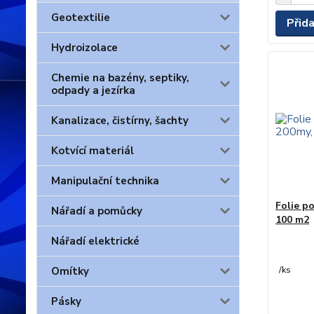
Geotextilie
Přid
Hydroizolace
Chemie na bazény, septiky,
odpady a jezírka
Kanalizace, čistírny, šachty
Kotvící materiál
Manipulační technika
Folie po
Nářadí a pomůcky
100 m2
Nářadí elektrické
/
ks
Omítky
Pásky