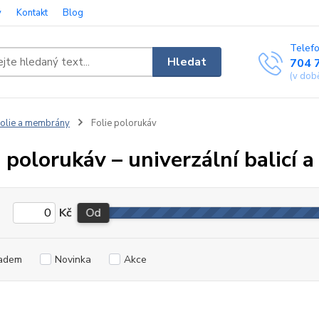
y
Kontakt
Blog
Telefo
Hledat
704 
(v dob
olie a membrány
Folie polorukáv
e polorukáv – univerzální balicí 
Kč
Od
adem
Novinka
Akce