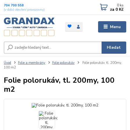
0
ks
704 700 558
za
0 Kč
(v době otevření provozovny)
Menu
Hledat
Úvod
Folie a membrány
Folie polorukáv
Folie polorukáv, tl. 200my,
100 m2
Folie polorukáv, tl. 200my, 100
m2