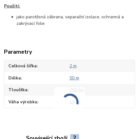
Použití:
jako parotěsná zábrana, separační izolace, ochranná a
zakrývací folie
Parametry
Celková šířka
2 m
Délka
50 m
Tloušťka
200 my
Váha výrobku
14 kg
Související zboží
2