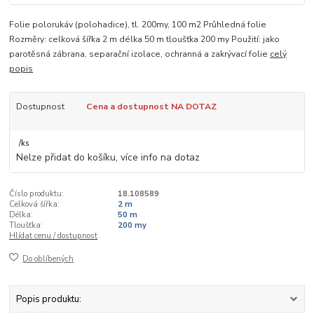
Folie polorukáv (polohadice), tl. 200my, 100 m2 Průhledná folie
Rozměry: celková šířka 2 m délka 50 m tloušťka 200 my Použití: jako
parotěsná zábrana, separační izolace, ochranná a zakrývací folie
celý
popis
Dostupnost
Cena a dostupnost NA DOTAZ
/
ks
Nelze přidat do košíku, více info na dotaz
Číslo produktu:
18.108589
Celková šířka:
2 m
Délka:
50 m
Tloušťka:
200 my
Hlídat cenu / dostupnost
Do oblíbených
Popis produktu: