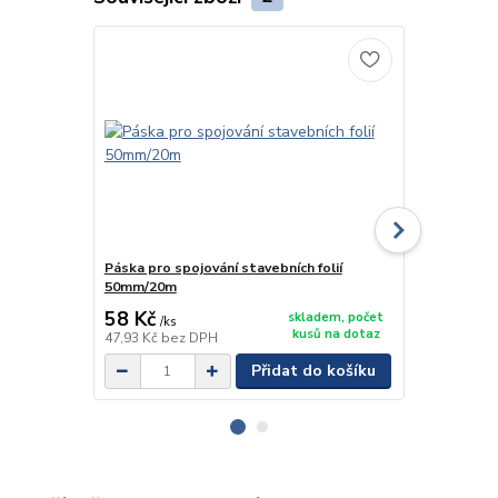
Páska pro spojování stavebních folií
Páska pro sp
50mm/20m
50mm/50m
58 Kč
125 Kč
skladem, počet
/
ks
/
k
kusů na dotaz
47,93 Kč
bez DPH
103,31 Kč
be
Přidat do košíku