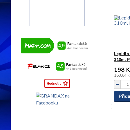
Lepidlo
310ml 
198 K
163,64 
Přid