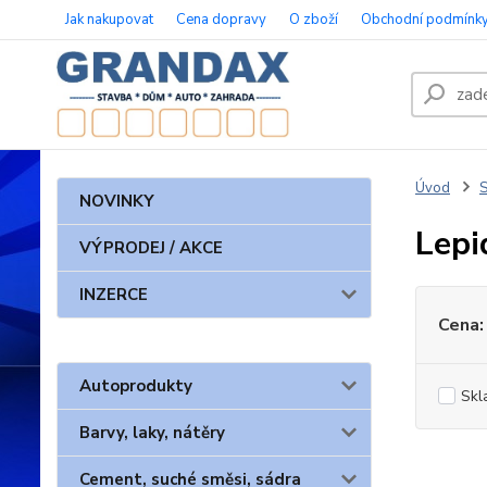
Jak nakupovat
Cena dopravy
O zboží
Obchodní podmínk
Úvod
S
NOVINKY
Lepi
VÝPRODEJ / AKCE
INZERCE
Cena:
Autoprodukty
Skl
Barvy, laky, nátěry
Cement, suché směsi, sádra