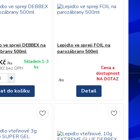
o ve spreji DEBBEX na
Lepidlo ve spreji FOIL na
ábrany 500ml
parozábrany 500ml
Kč
Skladem 1-3
/
ks
ks
Cena a
 Kč
bez DPH
dostupnost
NA DOTAZ
/
ks
dat do košíku
Detail