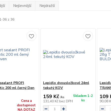
jší
Nejlevnější
Nejdražší
1-36 z 36
sealant PROFI
Lepidlo dvousložkové 24ml
Lepidl
ic 200 ml černý Den
tekutý KOV
TRAN
159 Kč
109 
Skladem 1-2
/
ks
ks
Cena a
131,40 Kč
bez DPH
90,08 
dostupnost
NA DOTAZ