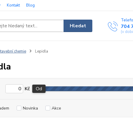
y
Kontakt
Blog
Telefo
Hledat
704 
(v dob
tavební chemie
Lepidla
dla
Kč
Od
adem
Novinka
Akce