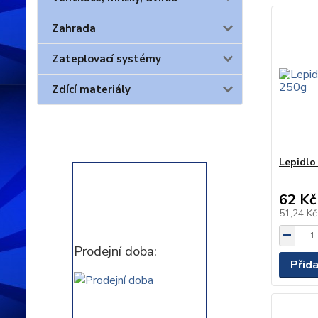
Zahrada
Zateplovací systémy
Zdící materiály
Lepidlo
62 Kč
51,24 K
Prodejní doba:
Přid