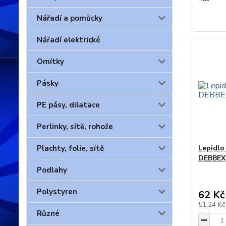
Nářadí a pomůcky
Nářadí elektrické
Omítky
Pásky
PE pásy, dilatace
Perlinky, sítě, rohože
Lepidlo
Plachty, folie, sítě
DEBBEX
Podlahy
Polystyren
62 Kč
51,24 K
Různé