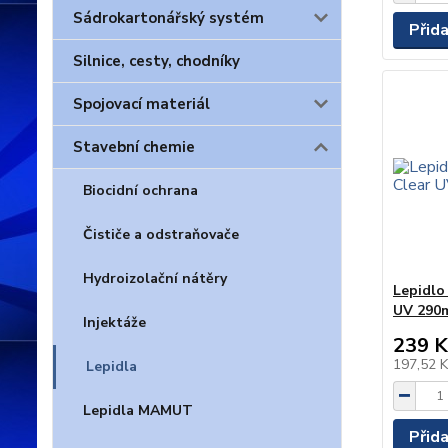
Sádrokartonářský systém
Přid
Silnice, cesty, chodníky
Spojovací materiál
Stavební chemie
Biocidní ochrana
Čističe a odstraňovače
Hydroizolační nátěry
Lepidl
UV 290
Injektáže
239 K
197,52 
Lepidla
Lepidla MAMUT
Přid