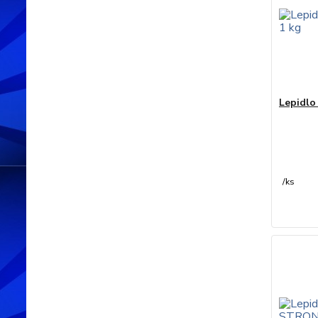
Lepidlo
/
ks