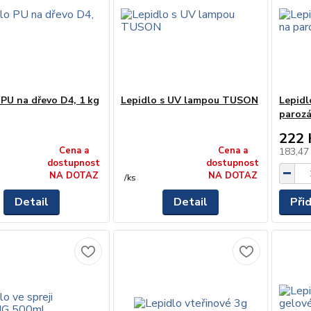
 PU na dřevo D4, 1 kg
Lepidlo s UV lampou TUSON
Lepidl
paroz
222 
Cena a
Cena a
183,47
dostupnost
dostupnost
NA DOTAZ
NA DOTAZ
/
ks
Detail
Detail
Při