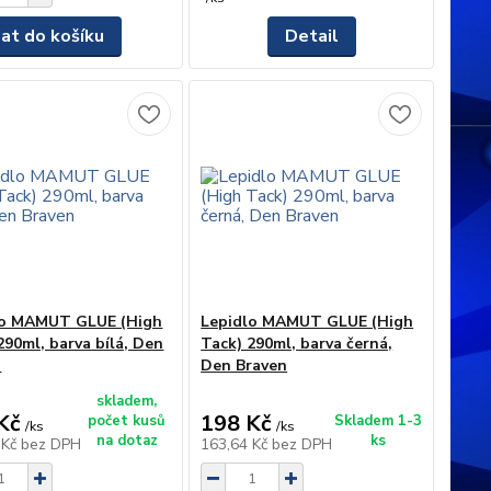
dat do košíku
Detail
lo MAMUT GLUE (High
Lepidlo MAMUT GLUE (High
290ml, barva bílá, Den
Tack) 290ml, barva černá,
n
Den Braven
skladem,
Kč
198 Kč
počet kusů
Skladem 1-3
/
ks
/
ks
na dotaz
ks
 Kč
bez DPH
163,64 Kč
bez DPH