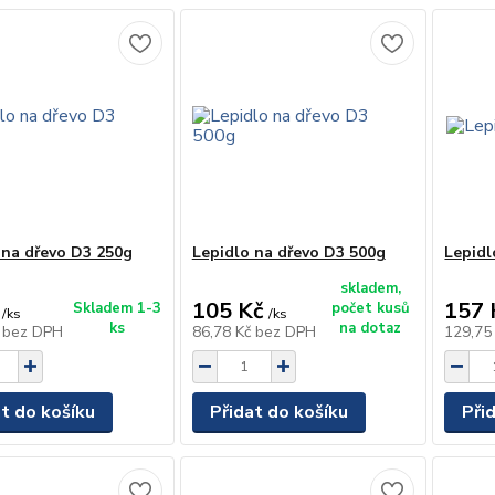
 na dřevo D3 250g
Lepidlo na dřevo D3 500g
Lepidl
skladem,
105 Kč
157 
Skladem 1-3
počet kusů
/
ks
/
ks
ks
na dotaz
č
bez DPH
86,78 Kč
bez DPH
129,75
at do košíku
Přidat do košíku
Při