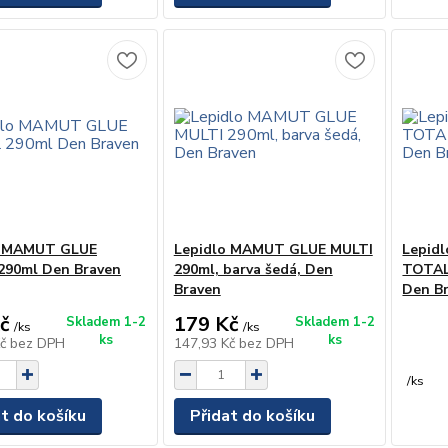
o MAMUT GLUE
Lepidlo MAMUT GLUE MULTI
Lepid
290ml Den Braven
290ml, barva šedá, Den
TOTAL 
Braven
Den B
č
179 Kč
Skladem 1-2
Skladem 1-2
/
ks
/
ks
ks
ks
Kč
bez DPH
147,93 Kč
bez DPH
/
ks
at do košíku
Přidat do košíku