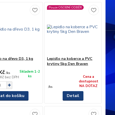
Pouze OSOBNÍ ODBĚR
o na dřevo D3, 1 kg
Lepidlo na koberce a PVC
krytiny 5kg Den Braven
Kč
Skladem 1-2
/
ks
ks
Cena a
 Kč
bez DPH
dostupnost
NA DOTAZ
/
ks
dat do košíku
Detail