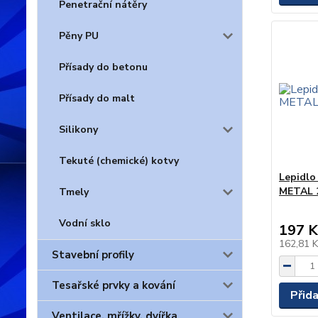
Penetrační nátěry
Pěny PU
Přísady do betonu
Přísady do malt
Silikony
Tekuté (chemické) kotvy
Lepidl
METAL 
Tmely
Vodní sklo
197 K
162,81 
Stavební profily
Tesařské prvky a kování
Přid
Ventilace, mřížky, dvířka