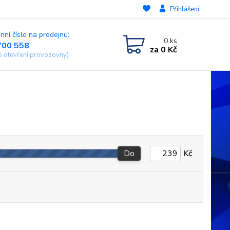
Přihlášení
nní číslo na prodejnu:
0
ks
700 558
za
0 Kč
ě otevření provozovny)
Do
Kč