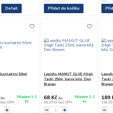
Detail
Přidat do košíku
Při
 kontaktní 50ml
Lepidlo MAMUT GLUE (High
Lepid
Tack) 25ml, barva bílá, Den
Tack) 
Braven
Brave
68 Kč
189 
Skladem 1-2
Skladem 1-2
/
ks
/
ks
ks
ks
č
bez DPH
56,20 Kč
bez DPH
156,20