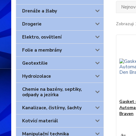
Nejnově
Drenáže a žlaby
Drogerie
Zobrazuji 
Elektro, osvětlení
Folie a membrány
Geotextilie
Hydroizolace
Chemie na bazény, septiky,
odpady a jezírka
Gasket 
Kanalizace, čistírny, šachty
Automat
Braven
Kotvící materiál
Manipulační technika
/
ks