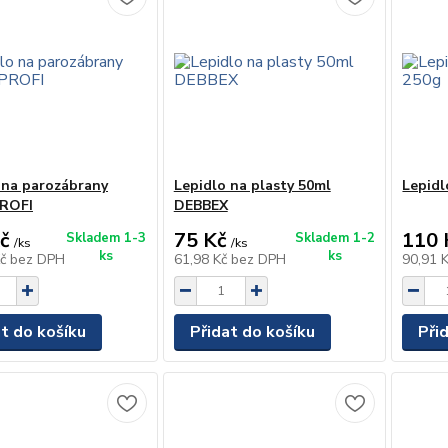
 na parozábrany
Lepidlo na plasty 50ml
Lepidl
PROFI
DEBBEX
č
75 Kč
110 
Skladem 1-3
Skladem 1-2
/
ks
/
ks
ks
ks
Kč
bez DPH
61,98 Kč
bez DPH
90,91 
at do košíku
Přidat do košíku
Při