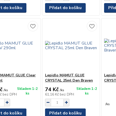
at do košíku
Přidat do košíku
Při
o MAMUT GLUE Clear
Lepidlo MAMUT GLUE
Lepid
ml
CRYSTAL 25ml Den Braven
CRYST
č
74 Kč
Skladem 1-2
Skladem 1-2
/
ks
/
ks
ks
ks
Kč
bez DPH
61,16 Kč
bez DPH
/
ks
at do košíku
Přidat do košíku