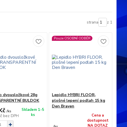
strana
z 1
Pouze OSOBNÍ ODBĚR
o dvousložkové 28g
Lepidlo HYBRI FLOOR,
SPARENTNÍ BULDOK
plošné lepení podlah 15 kg
Den Braven
Kč
Skladem 1-5
/
ks
ks
Cena a
Kč
bez DPH
dostupnost
NA DOTAZ
/
ks