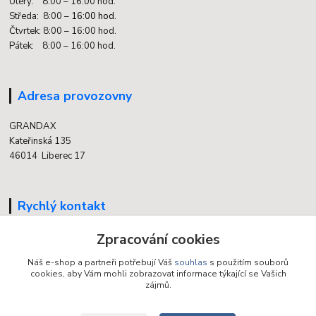
Úterý: 8:00 – 16:00 hod.
Středa: 8:00 –
16:00 hod.
Čtvrtek: 8:00 – 16:00 hod.
Pátek: 8:00 – 16:00 hod.
Adresa provozovny
GRANDAX
Kateřinská 135
46014 Liberec 17
Rychlý kontakt
704 700 558
Zpracování cookies
(v době otevření provozovny)
Náš e-shop a partneři potřebují Váš
souhlas
s použitím souborů
cookies, aby Vám mohli zobrazovat informace týkající se Vašich
info@grandax.cz
zájmů.