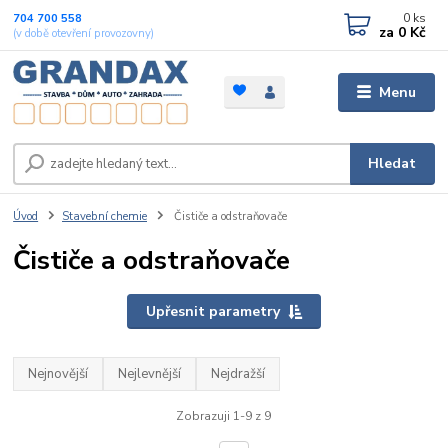
0
ks
704 700 558
za
0 Kč
(v době otevření provozovny)
Menu
Hledat
Úvod
Stavební chemie
Čističe a odstraňovače
Čističe a odstraňovače
Upřesnit parametry
Nejnovější
Nejlevnější
Nejdražší
Zobrazuji 1-9 z 9