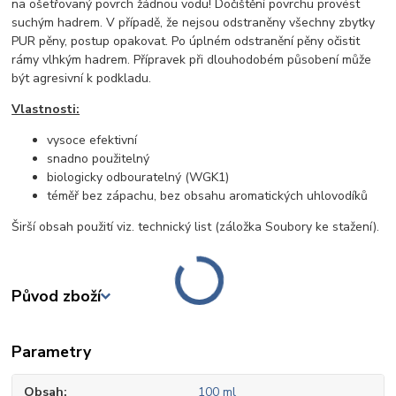
na ošetřovaný povrch žádnou vodu! Dočištění povrchu provést
suchým hadrem. V případě, že nejsou odstraněny všechny zbytky
PUR pěny, postup opakovat. Po úplném odstranění pěny očistit
rámy vlhkým hadrem. Přípravek při dlouhodobém působení může
být agresivní k podkladu.
Vlastnosti:
vysoce efektivní
snadno použitelný
biologicky odbouratelný (WGK1)
téměř bez zápachu, bez obsahu aromatických uhlovodíků
Širší obsah použití viz. technický list (záložka Soubory ke stažení).
Původ zboží
Parametry
Obsah
100 ml