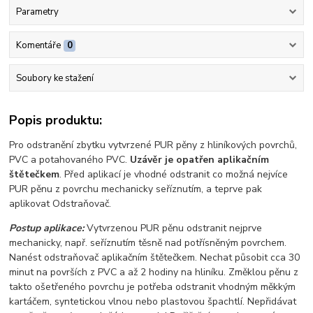
Parametry
Komentáře
0
Soubory ke stažení
Popis produktu:
Pro odstranění zbytku vytvrzené PUR pěny z hliníkových povrchů,
PVC a potahovaného PVC.
Uzávěr je opatřen aplikačním
štětečkem
. Před aplikací je vhodné odstranit co možná nejvíce
PUR pěnu z povrchu mechanicky seříznutím, a teprve pak
aplikovat Odstraňovač.
Postup aplikace:
Vytvrzenou PUR pěnu odstranit nejprve
mechanicky, např. seříznutím těsně nad potřísněným povrchem.
Nanést odstraňovač aplikačním štětečkem. Nechat působit cca 30
minut na površích z PVC a až 2 hodiny na hliníku. Změklou pěnu z
takto ošetřeného povrchu je potřeba odstranit vhodným měkkým
kartáčem, syntetickou vlnou nebo plastovou špachtlí. Nepřidávat