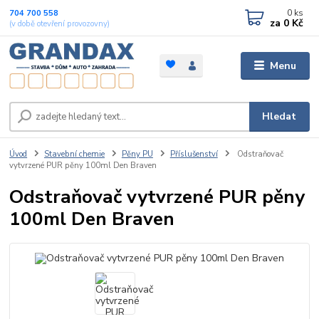
0
ks
704 700 558
za
0 Kč
(v době otevření provozovny)
Menu
Hledat
Úvod
Stavební chemie
Pěny PU
Příslušenství
Odstraňovač
vytvrzené PUR pěny 100ml Den Braven
Odstraňovač vytvrzené PUR pěny
100ml Den Braven