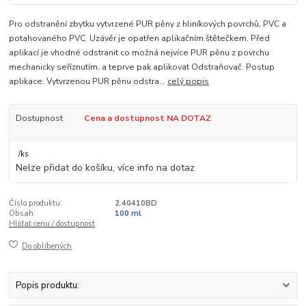
Pro odstranění zbytku vytvrzené PUR pěny z hliníkových povrchů, PVC a
potahovaného PVC. Uzávěr je opatřen aplikačním štětečkem. Před
aplikací je vhodné odstranit co možná nejvíce PUR pěnu z povrchu
mechanicky seříznutím, a teprve pak aplikovat Odstraňovač. Postup
aplikace: Vytvrzenou PUR pěnu odstra...
celý popis
Dostupnost
Cena a dostupnost NA DOTAZ
/
ks
Nelze přidat do košíku, více info na dotaz
Číslo produktu:
2.40410BD
Obsah:
100 ml
Hlídat cenu / dostupnost
Do oblíbených
Popis produktu: