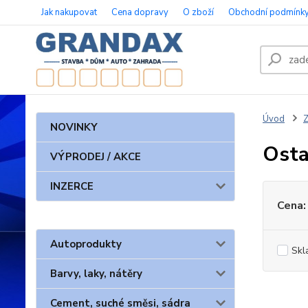
Jak nakupovat
Cena dopravy
O zboží
Obchodní podmínk
Úvod
Z
NOVINKY
Osta
VÝPRODEJ / AKCE
INZERCE
Cena:
Autoprodukty
Skl
Barvy, laky, nátěry
Cement, suché směsi, sádra