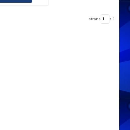
strana
z 1