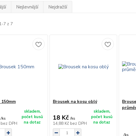
jší
Nejlevnější
Nejdražší
1-7 z 7
k 150mm
Brousek na kosu oblý
Brouse
průmě
skladem,
skladem,
18 Kč
počet kusů
počet kusů
/
ks
/
ks
na dotaz
na dotaz
č
bez DPH
14,88 Kč
bez DPH
/
ks