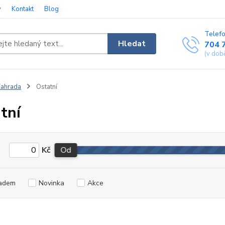
y
Kontakt
Blog
Telefo
Hledat
704 
(v dob
ahrada
Ostatní
tní
Kč
Od
adem
Novinka
Akce