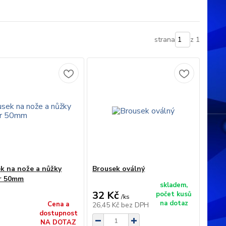
strana
z 1
k na nože a nůžky
Brousek oválný
r 50mm
skladem,
32 Kč
počet kusů
/
ks
na dotaz
Cena a
26,45 Kč
bez DPH
dostupnost
NA DOTAZ