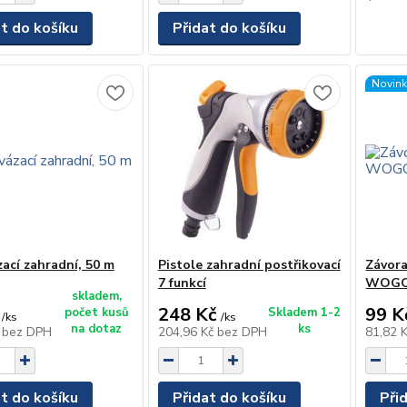
at do košíku
Přidat do košíku
Novin
zací zahradní, 50 m
Pistole zahradní postřikovací
Závor
7 funkcí
WOGO
skladem,
248 Kč
99 K
počet kusů
Skladem 1-2
/
ks
/
ks
na dotaz
ks
č
bez DPH
204,96 Kč
bez DPH
81,82 
at do košíku
Přidat do košíku
Při