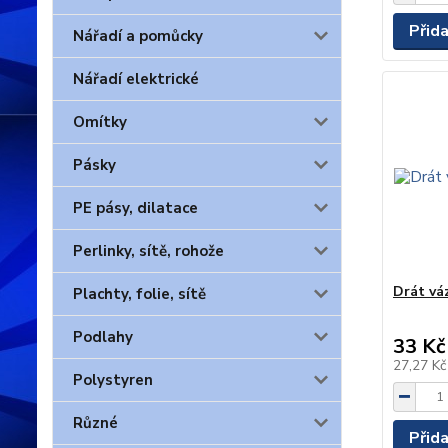
Přid
Nářadí a pomůcky
Nářadí elektrické
Omítky
Pásky
PE pásy, dilatace
Perlinky, sítě, rohože
Drát vá
Plachty, folie, sítě
Podlahy
33 Kč
27,27 K
Polystyren
Různé
Přid