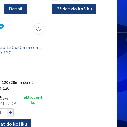
Detail
Přidat do košíku
ka
a 120x20mm černá
 120
č
Skladem 4
/
ks
ks
Kč
bez DPH
dat do košíku