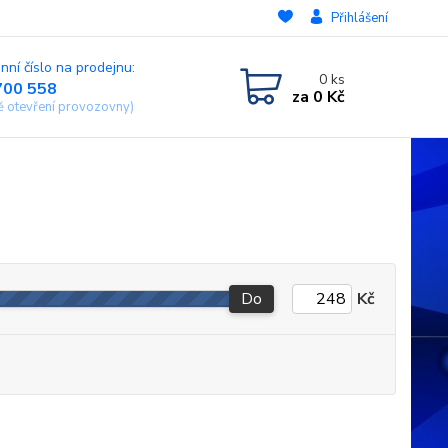
Přihlášení
nní číslo na prodejnu:
0
ks
700 558
za
0 Kč
ě otevření provozovny)
Do
Kč