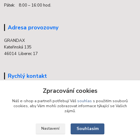
Pátek: 8:00 – 16:00 hod.
Adresa provozovny
GRANDAX
Kateřinská 135
46014 Liberec 17
Rychlý kontakt
Zpracování cookies
704 700 558
(v době otevření provozovny)
Náš e-shop a partneři potřebují Váš
souhlas
s použitím souborů
cookies, aby Vám mohli zobrazovat informace týkající se Vašich
info@grandax.cz
zájmů.
Souhlasím
Nastavení