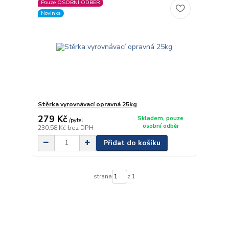
Pouze OSOBNÍ ODBĚR
Novinka
Stěrka vyrovnávací opravná 25kg
279 Kč
Skladem, pouze
/
pytel
osobní odběr
230,58 Kč
bez DPH
Přidat do košíku
strana
z 1