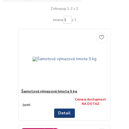
Zobrazuji 1-2 z 2
strana
z 1
Šamotová výmazová hmota 5 kg
Cena a dostupnost
NA DOTAZ
/
pytel
Detail