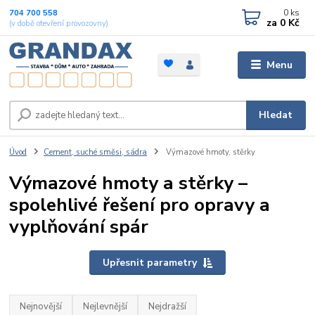
0
ks
704 700 558
za
0 Kč
(v době otevření provozovny)
Menu
Hledat
Úvod
Cement, suché směsi, sádra
Výmazové hmoty, stěrky
Výmazové hmoty a stěrky –
spolehlivé řešení pro opravy a
vyplňování spár
Upřesnit parametry
Nejnovější
Nejlevnější
Nejdražší