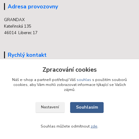
Adresa provozovny
GRANDAX
Kateřinská 135
46014 Liberec 17
Rychlý kontakt
Zpracování cookies
704 700 558
(v době otevření provozovny)
Náš e-shop a partneři potřebují Váš
souhlas
s použitím souborů
cookies, aby Vám mohli zobrazovat informace týkající se Vašich
info@grandax.cz
zájmů.
Souhlasím
Nastavení
Souhlas můžete odmítnout
zde
.
Vytvořeno na
Eshop-rychle.cz