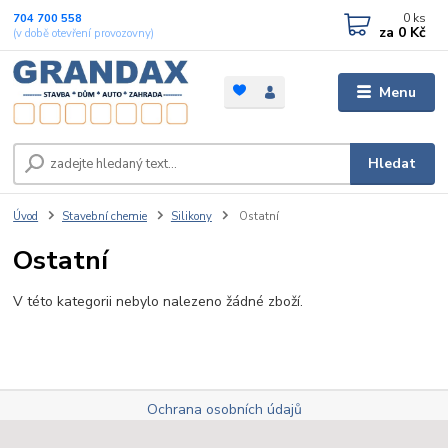
0
ks
704 700 558
za
0 Kč
(v době otevření provozovny)
Menu
Hledat
Úvod
Stavební chemie
Silikony
Ostatní
Ostatní
V této kategorii nebylo nalezeno žádné zboží.
Ochrana osobních údajů