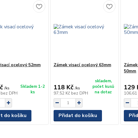
isací ocelový 52mm
Zámek visací ocelový 63mm
Zámek 
50mm
skladem,
č
118 Kč
129 
Skladem 1-2
počet kusů
/
ks
/
ks
ks
na dotaz
č
bez DPH
97,52 Kč
bez DPH
106,61
at do košíku
Přidat do košíku
Při