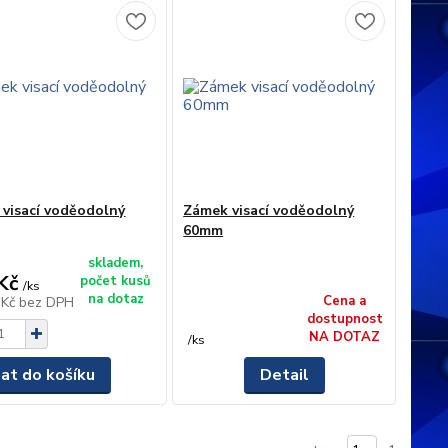
visací voděodolný
Zámek visací voděodolný
60mm
skladem,
Kč
počet kusů
/
ks
na dotaz
Cena a
 Kč
bez DPH
dostupnost
NA DOTAZ
/
ks
dat do košíku
Detail