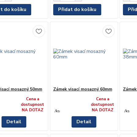
at do košíku
Přidat do košíku
Při
isací mosazný 50mm
Zámek visací mosazný 60mm
Zámek 
Cena a
Cena a
dostupnost
dostupnost
NA DOTAZ
NA DOTAZ
/
ks
/
ks
Detail
Detail