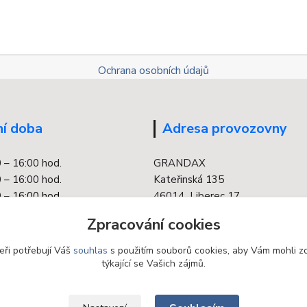
Ochrana osobních údajů
í doba
Adresa provozovny
0 – 16:00 hod.
GRANDAX
 – 16:00 hod.
Kateřinská 135
 –
16:00 hod.
46014 Liberec 17
0 – 16:00 hod.
Zpracování cookies
 – 16:00 hod.
eři potřebují Váš
souhlas
s použitím souborů cookies, aby Vám mohli z
týkající se Vašich zájmů.