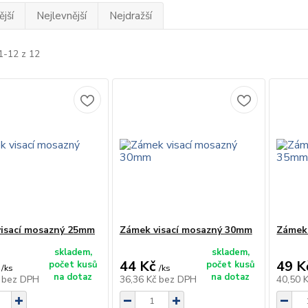
jší
Nejlevnější
Nejdražší
1-12 z 12
isací mosazný 25mm
Zámek visací mosazný 30mm
Zámek
skladem,
skladem,
44 Kč
49 K
počet kusů
počet kusů
/
ks
/
ks
na dotaz
na dotaz
č
bez DPH
36,36 Kč
bez DPH
40,50 