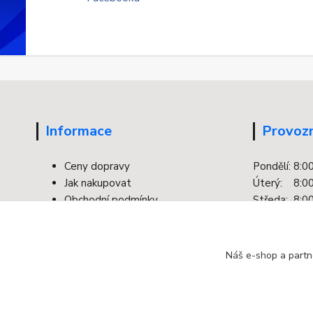
Informace
Provozn
Ceny dopravy
Pondělí: 8:0
Jak nakupovat
Úterý: 8:00
Obchodní podmínky
Středa: 8:00
Kontakty
Čtvrtek: 8:0
Facebook
Pátek: 8:00
Ochrana osobních údajů
Náš e-shop a partn
Odstoupení od smlouvy