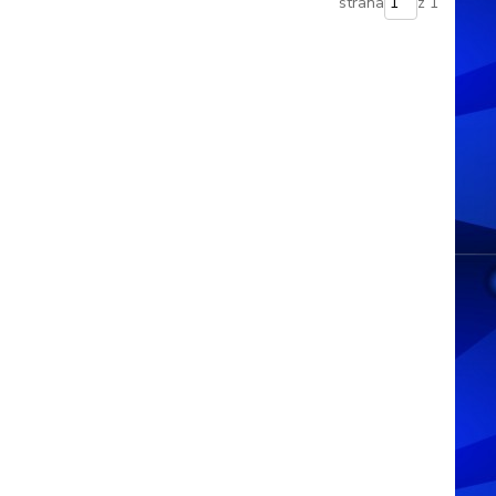
strana
z 1