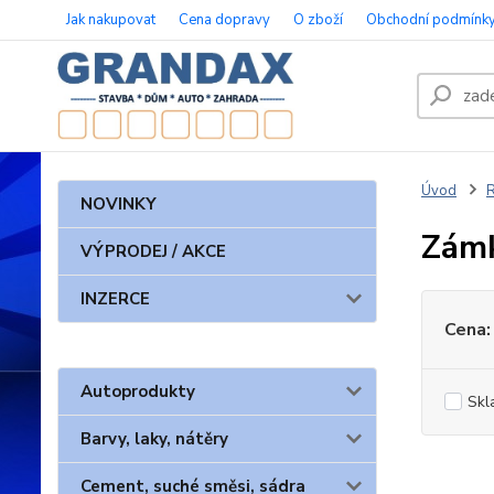
Jak nakupovat
Cena dopravy
O zboží
Obchodní podmínk
Úvod
NOVINKY
Zámk
VÝPRODEJ / AKCE
INZERCE
Cena:
Autoprodukty
Skl
Barvy, laky, nátěry
Cement, suché směsi, sádra