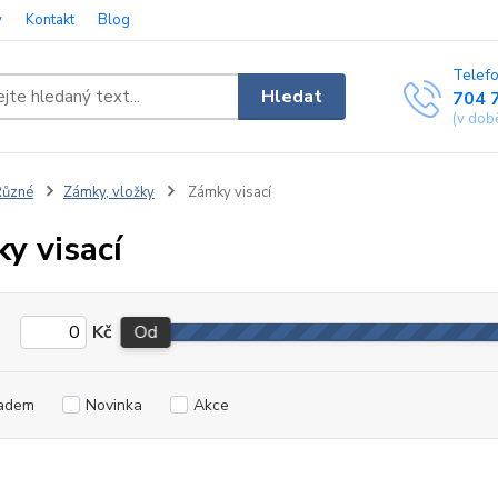
y
Kontakt
Blog
Telefo
Hledat
704 
(v dob
Různé
Zámky, vložky
Zámky visací
y visací
Kč
Od
adem
Novinka
Akce