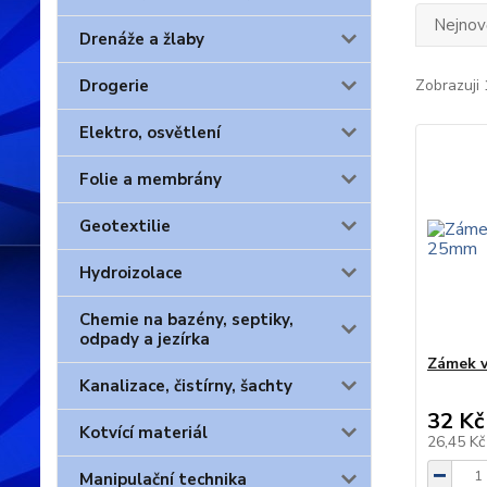
Nejnově
Drenáže a žlaby
Drogerie
Zobrazuji 
Elektro, osvětlení
Folie a membrány
Geotextilie
Hydroizolace
Chemie na bazény, septiky,
odpady a jezírka
Zámek v
Kanalizace, čistírny, šachty
32 Kč
Kotvící materiál
26,45 K
Manipulační technika