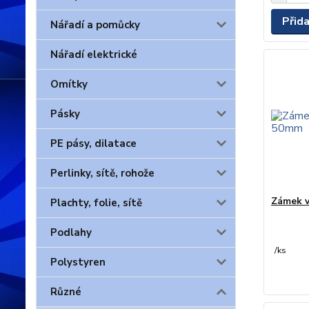
Přid
Nářadí a pomůcky
Nářadí elektrické
Omítky
Pásky
PE pásy, dilatace
Perlinky, sítě, rohože
Zámek v
Plachty, folie, sítě
Podlahy
/
ks
Polystyren
Různé