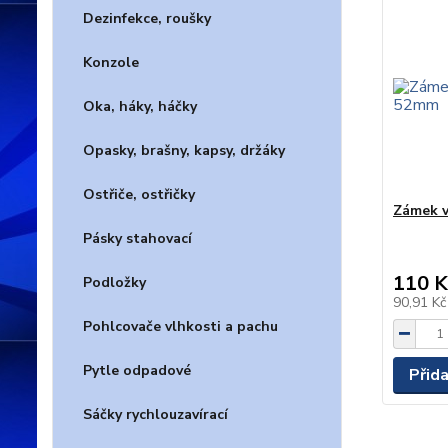
Dezinfekce, roušky
Konzole
Oka, háky, háčky
Opasky, brašny, kapsy, držáky
Ostřiče, ostřičky
Zámek v
Pásky stahovací
110 K
Podložky
90,91 K
Pohlcovače vlhkosti a pachu
Pytle odpadové
Přid
Sáčky rychlouzavírací