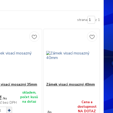
strana
z 1
 visací mosazný 35mm
Zámek visací mosazný 40mm
skladem,
č
počet kusů
/
ks
na dotaz
Cena a
Kč
bez DPH
dostupnost
NA DOTAZ
/
ks