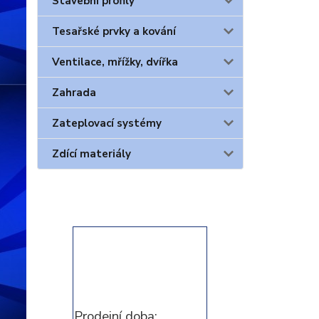
Stavební profily
Tesařské prvky a kování
Ventilace, mřížky, dvířka
Zahrada
Zateplovací systémy
Zdící materiály
Prodejní doba: