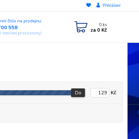
Přihlášení
nní číslo na prodejnu:
0
ks
700 558
za
0 Kč
ě otevření provozovny)
Do
Kč