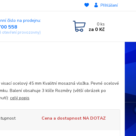
Přihlášení
nní číslo na prodejnu:
0
ks
700 558
za
0 Kč
ě otevření provozovny)
visací ocelový 45 mm Kvalitní mosazná vložka. Pevné ocelové
ámku. Balení obsahuje 3 klíče Rozměry (větší obrázek po
nutí):
celý popis
tupnost
Cena a dostupnost NA DOTAZ