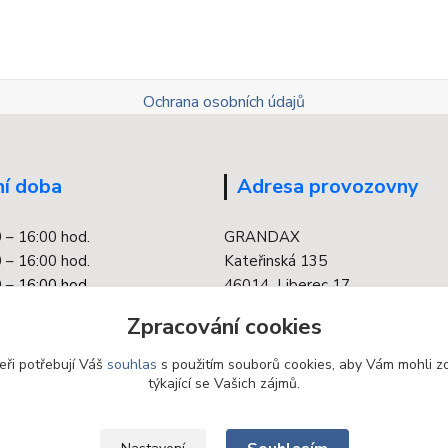
Ochrana osobních údajů
í doba
Adresa provozovny
0 – 16:00 hod.
GRANDAX
 – 16:00 hod.
Kateřinská 135
 –
16:00 hod.
46014 Liberec 17
0 – 16:00 hod.
Zpracování cookies
 – 16:00 hod.
eři potřebují Váš
souhlas
s použitím souborů cookies, aby Vám mohli z
týkající se Vašich zájmů.