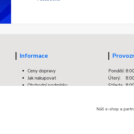
Informace
Provozn
Ceny dopravy
Pondělí: 8:0
Jak nakupovat
Úterý: 8:00
Obchodní podmínky
Středa: 8:00
Kontakty
Čtvrtek: 8:0
Facebook
Pátek: 8:00
Ochrana osobních údajů
Náš e-shop a partn
Odstoupení od smlouvy