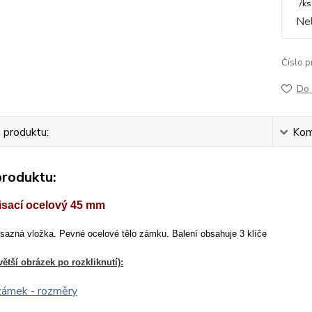
/
ks
Nel
Číslo p
Do 
 produktu:
Kom
produktu:
isací ocelový 45 mm
osazná vložka. Pevné ocelové tělo zámku. Balení obsahuje 3 klíče
ětší obrázek po rozkliknutí):