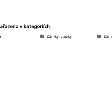
zařazeno v kategoriích
é
Zámky, vložky
Zámk