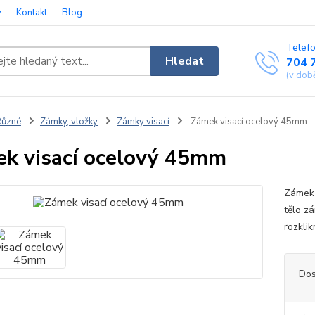
y
Kontakt
Blog
Telefo
Hledat
704 
(v dob
Různé
Zámky, vložky
Zámky visací
Zámek visací ocelový 45mm
k visací ocelový 45mm
Zámek 
tělo z
rozklik
Dos