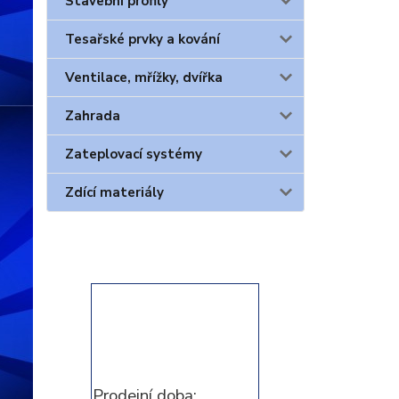
Stavební profily
Tesařské prvky a kování
Ventilace, mřížky, dvířka
Zahrada
Zateplovací systémy
Zdící materiály
Prodejní doba: