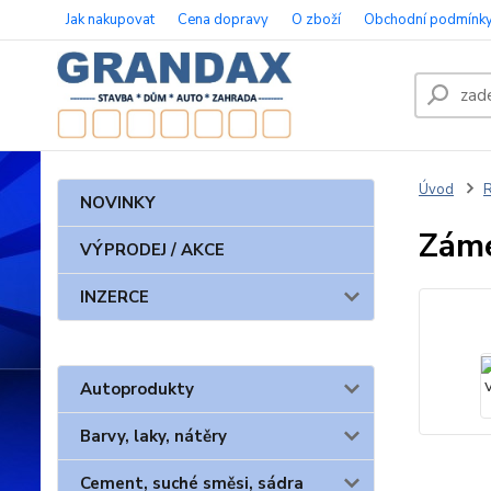
Jak nakupovat
Cena dopravy
O zboží
Obchodní podmínk
Úvod
NOVINKY
Záme
VÝPRODEJ / AKCE
INZERCE
Autoprodukty
Barvy, laky, nátěry
Cement, suché směsi, sádra