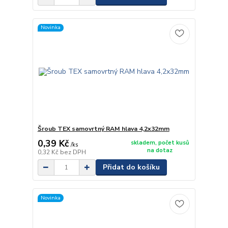
Novinka
Šroub TEX samovrtný RAM hlava 4,2x32mm
0,39 Kč
skladem, počet kusů
/
ks
na dotaz
0,32 Kč
bez DPH
Přidat do košíku
Novinka