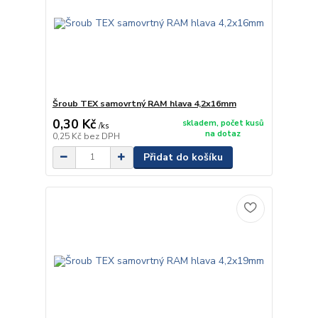
Šroub TEX samovrtný RAM hlava 4,2x16mm
0,30 Kč
skladem, počet kusů
/
ks
na dotaz
0,25 Kč
bez DPH
Přidat do košíku