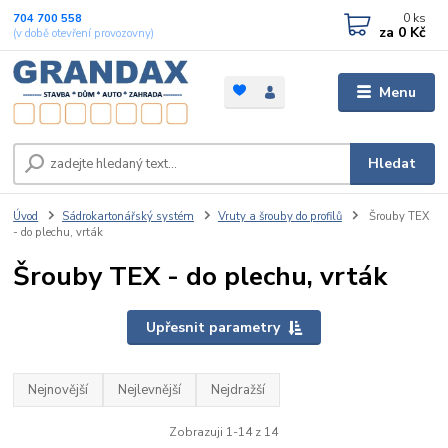
0
ks
704 700 558
za
0 Kč
(v době otevření provozovny)
Menu
Hledat
Úvod
Sádrokartonářský systém
Vruty a šrouby do profilů
Šrouby TEX
- do plechu, vrták
Šrouby TEX - do plechu, vrták
Upřesnit parametry
Nejnovější
Nejlevnější
Nejdražší
Zobrazuji 1-14 z 14