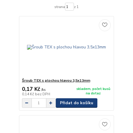
strana
z 1
Šroub TEX s plochou hlavou 3,5x13mm
0,17 Kč
skladem, počet kusů
/
ks
na dotaz
0,14 Kč
bez DPH
Přidat do košíku