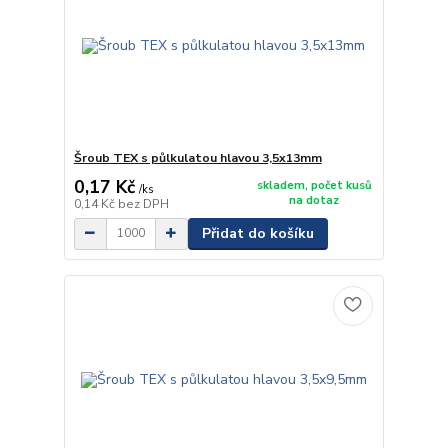
Šroub TEX s půlkulatou hlavou 3,5x13mm
0,17 Kč
skladem, počet kusů
/
ks
na dotaz
0,14 Kč
bez DPH
Přidat do košíku