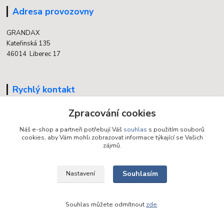
Adresa provozovny
GRANDAX
Kateřinská 135
46014 Liberec 17
Rychlý kontakt
Zpracování cookies
704 700 558
(v době otevření provozovny)
Náš e-shop a partneři potřebují Váš
souhlas
s použitím souborů
cookies, aby Vám mohli zobrazovat informace týkající se Vašich
info@grandax.cz
zájmů.
Souhlasím
Nastavení
Souhlas můžete odmítnout
zde
.
Vytvořeno na
Eshop-rychle.cz