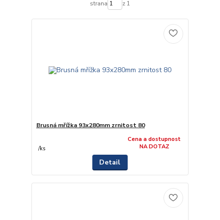
strana
z 1
Brusná mřížka 93x280mm zrnitost 80
Cena a dostupnost
NA DOTAZ
/
ks
Detail