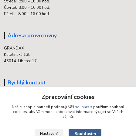
Středa: 8:00 –
16:00 hod.
Čtvrtek: 8:00 – 16:00 hod.
Pátek: 8:00 – 16:00 hod.
Adresa provozovny
GRANDAX
Kateřinská 135
46014 Liberec 17
Rychlý kontakt
Zpracování cookies
704 700 558
(v době otevření provozovny)
Náš e-shop a partneři potřebují Váš
souhlas
s použitím souborů
cookies, aby Vám mohli zobrazovat informace týkající se Vašich
info@grandax.cz
zájmů.
Souhlasím
Nastavení