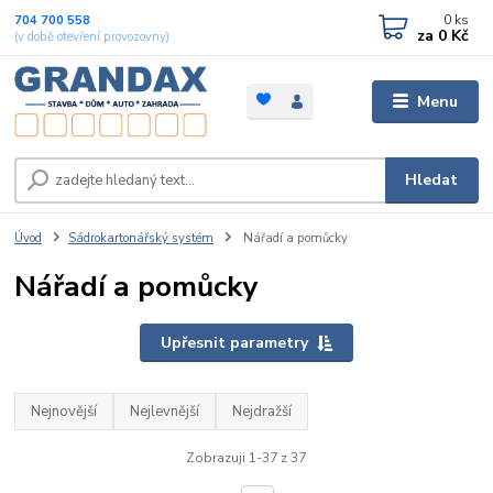
0
ks
704 700 558
za
0 Kč
(v době otevření provozovny)
Menu
Hledat
Úvod
Sádrokartonářský systém
Nářadí a pomůcky
Nářadí a pomůcky
Upřesnit parametry
Nejnovější
Nejlevnější
Nejdražší
Zobrazuji 1-37 z 37