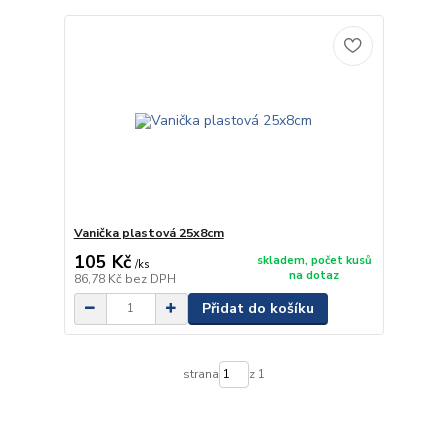
Vanička plastová 25x8cm
105 Kč
skladem, počet kusů
/
ks
na dotaz
86,78 Kč
bez DPH
Přidat do košíku
strana
z 1