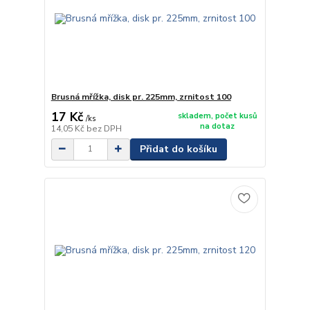
Brusná mřížka, disk pr. 225mm, zrnitost 100
17 Kč
skladem, počet kusů
/
ks
na dotaz
14,05 Kč
bez DPH
Přidat do košíku