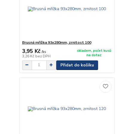
Brusná mřížka 93x280mm, zrnitost 100
3,95 Kč
skladem, počet kusů
/
ks
na dotaz
3,26 Kč
bez DPH
Přidat do košíku