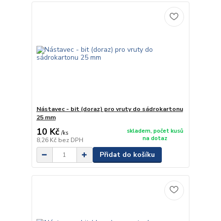
Nástavec - bit (doraz) pro vruty do sádrokartonu
25 mm
10 Kč
skladem, počet kusů
/
ks
na dotaz
8,26 Kč
bez DPH
Přidat do košíku