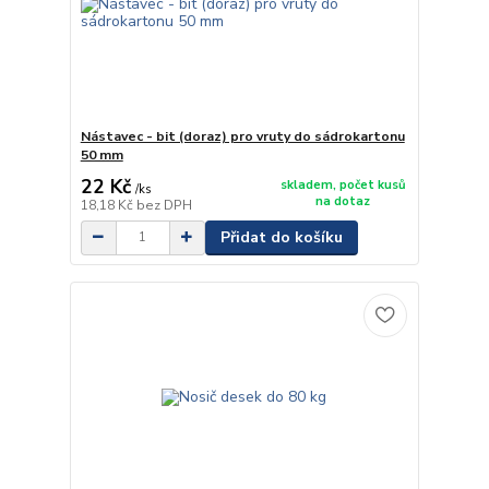
Nástavec - bit (doraz) pro vruty do sádrokartonu
50 mm
22 Kč
skladem, počet kusů
/
ks
na dotaz
18,18 Kč
bez DPH
Přidat do košíku