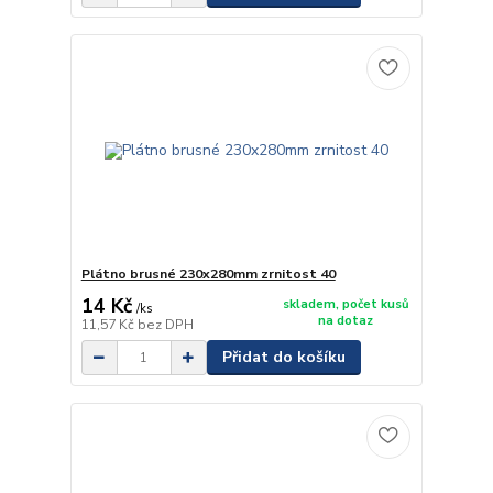
Plátno brusné 230x280mm zrnitost 40
14 Kč
skladem, počet kusů
/
ks
na dotaz
11,57 Kč
bez DPH
Přidat do košíku