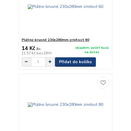
Plátno brusné 230x280mm zrnitost 60
14 Kč
skladem, počet kusů
/
ks
na dotaz
11,57 Kč
bez DPH
Přidat do košíku