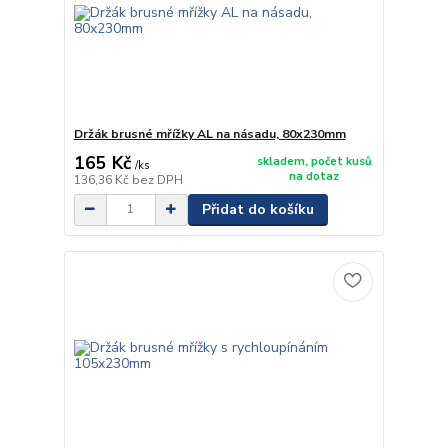
Držák brusné mřížky AL na násadu, 80x230mm
165 Kč
skladem, počet kusů
/
ks
na dotaz
136,36 Kč
bez DPH
Přidat do košíku