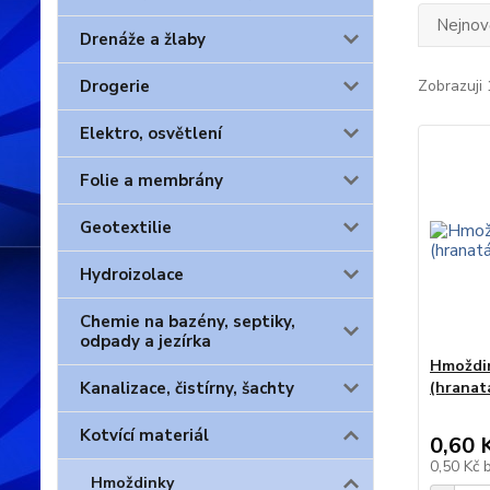
Nejnově
Drenáže a žlaby
Drogerie
Zobrazuji 
Elektro, osvětlení
Folie a membrány
Geotextilie
Hydroizolace
Chemie na bazény, septiky,
odpady a jezírka
Hmoždin
Kanalizace, čistírny, šachty
(hranat
Kotvící materiál
0,60 
0,50 Kč
Hmoždinky