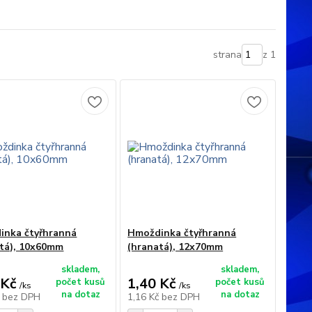
strana
z 1
inka čtyřhranná
Hmoždinka čtyřhranná
atá), 10x60mm
(hranatá), 12x70mm
skladem,
skladem,
 Kč
1,40 Kč
počet kusů
počet kusů
/
ks
/
ks
na dotaz
na dotaz
č
bez DPH
1,16 Kč
bez DPH