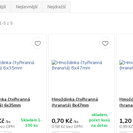
jší
Nejlevnější
Nejdražší
1-5 z 5
ka čtyřhranná
Hmoždinka čtyřhranná
Hmožd
á) 6x35mm
(hranatá) 8x47mm
(hran
skladem,
Kč
0,70 Kč
1,20
Skladem 1-
počet kusů
/
ks
/
ks
100 ks
na dotaz
bez DPH
0,58 Kč
bez DPH
0,99 K