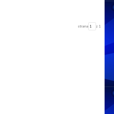
strana
z 1