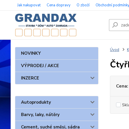
Jak nakupovat
Cena dopravy
O zboží
Obchodní podmínk
Úvod
K
NOVINKY
Čtyř
VÝPRODEJ / AKCE
INZERCE
Cena:
Autoprodukty
Skl
Barvy, laky, nátěry
Cement, suché směsi, sádra