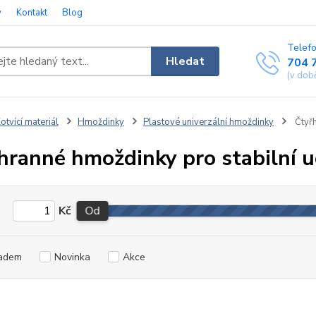
y
Kontakt
Blog
Telefo
Hledat
704 
(v dob
otvící materiál
Hmoždinky
Plastové univerzální hmoždinky
Čtyř
hranné hmoždinky pro stabilní u
Kč
Od
adem
Novinka
Akce