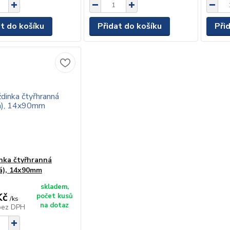
at do košíku
Přidat do košíku
Při
ka čtyřhranná
á), 14x90mm
skladem,
Kč
počet kusů
/
ks
na dotaz
bez DPH