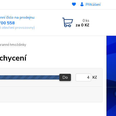
Přihlášení
nní číslo na prodejnu:
0
ks
700 558
za
0 Kč
ě otevření provozovny)
hranné hmoždinky
chycení
Do
Kč