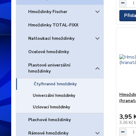
Hmoždinky Fischer
Přid
Hmoždinky TOTAL-FIXX
Natloukací hmoždinky
Ocelové hmoždinky
Plastové univerzální
hmoždinky
Čtyřhranné hmoždinky
Hmoždin
Univerzální hmoždinky
(hranat
Uzlovací hmoždinky
3,95 
Plechové hmoždinky
3,26 Kč
Rámové hmoždinky