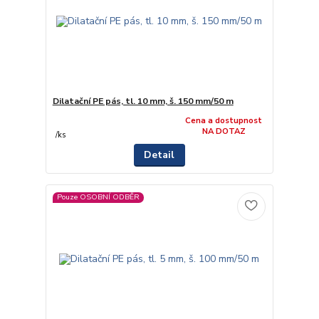
Dilatační PE pás, tl. 10 mm, š. 150 mm/50 m
Cena a dostupnost
NA DOTAZ
/
ks
Detail
Pouze OSOBNÍ ODBĚR