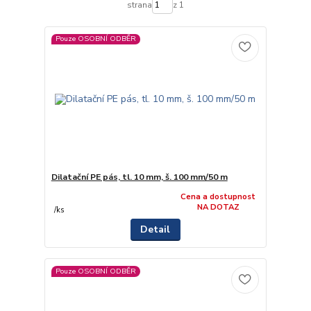
strana
z 1
Pouze OSOBNÍ ODBĚR
Dilatační PE pás, tl. 10 mm, š. 100 mm/50 m
Cena a dostupnost
NA DOTAZ
/
ks
Detail
Pouze OSOBNÍ ODBĚR