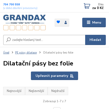
0
ks
704 700 558
za
0 Kč
(v době otevření provozovny)
Menu
Hledat
Úvod
PE pásy, dilatace
Dilatační pásy bez folie
Dilatační pásy bez folie
Upřesnit parametry
Nejnovější
Nejlevnější
Nejdražší
Zobrazuji 1-7 z 7