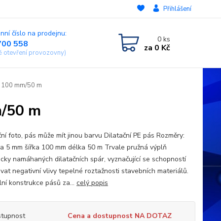
Přihlášení
nní číslo na prodejnu:
0
ks
700 558
za
0 Kč
ě otevření provozovny)
 š. 100 mm/50 m
m/50 m
ční foto, pás může mít jinou barvu Dilatační PE pás Rozměry:
ka 5 mm šířka 100 mm délka 50 m Trvale pružná výplň
cky namáhaných dilatačních spár, vyznačující se schopností
vat negativní vlivy tepelné roztažnosti stavebních materiálů.
lní konstrukce pásů za...
celý popis
tupnost
Cena a dostupnost NA DOTAZ