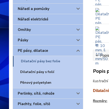
Nářadí a pomůcky
Nářadí elektrické
Omítky
Pásky
PE pásy, dilatace
Popis
Dilatační pásy bez folie
Popis 
Dilatační pásy s folií
ilustračn
Pěnový polyetylen
Dilatačn
Perlinky, sítě, rohože
Rozměry:
Plachty, folie, sítě