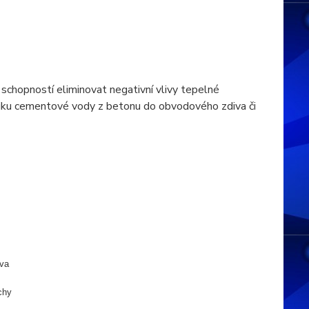
 schopností eliminovat negativní vlivy tepelné
úniku cementové vody z betonu do obvodového zdiva či
iva
chy