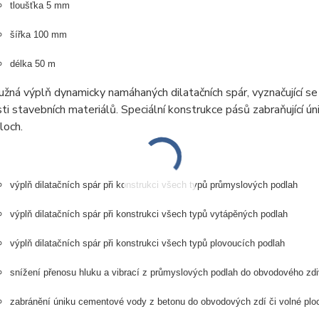
tloušťka 5 mm
šířka 100 mm
délka 50 m
užná výplň dynamicky namáhaných dilatačních spár, vyznačující se
ti stavebních materiálů. Speciální konstrukce pásů zabraňující 
loch.
výplň dilatačních spár při konstrukci všech typů průmyslových podlah
výplň dilatačních spár při konstrukci všech typů vytápěných podlah
výplň dilatačních spár při konstrukci všech typů plovoucích podlah
snížení přenosu hluku a vibrací z průmyslových podlah do obvodového zd
zabránění úniku cementové vody z betonu do obvodových zdí či volné plo