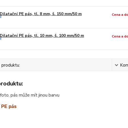
Dilatační PE pás, tl. 8 mm, š. 150 mm/50 m
Cena a d
Dilatační PE pás, tl. 10 mm, š. 100 mm/50 m
Cena a d
 produktu:
Kom
produktu:
í foto, pás může mít jinou barvu
í PE pás