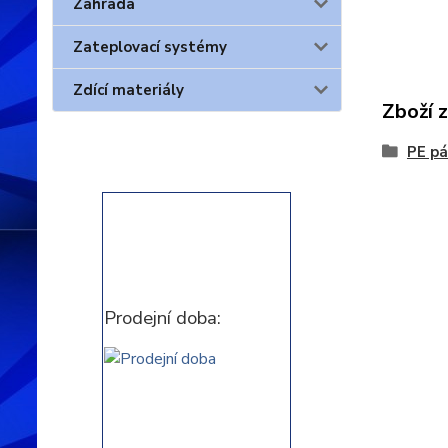
Zahrada
Zateplovací systémy
Zdící materiály
Zboží 
PE pá
Prodejní doba: