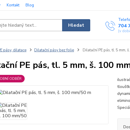
y
Kontakt
Blog
Telefo
Hledat
704 
(v dob
E pásy, dilatace
Dilatační pásy bez folie
Dilatační PE pás, tl. 5 mm,
tační PE pás, tl. 5 mm, š. 100 m
SOBNÍ ODBĚR
ilustra
tloušť
dynami
elimino
Speciá
Dos