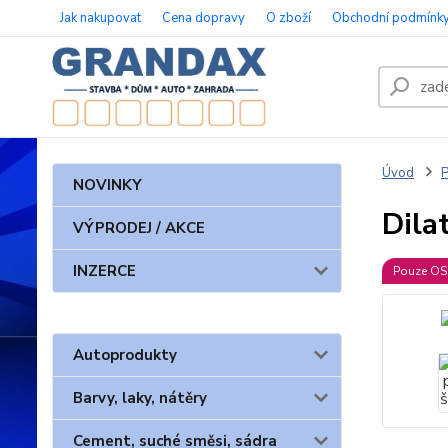
Jak nakupovat
Cena dopravy
O zboží
Obchodní podmínk
Úvod
P
NOVINKY
Dila
VÝPRODEJ / AKCE
INZERCE
Pouze O
Autoprodukty
Barvy, laky, nátěry
Cement, suché směsi, sádra