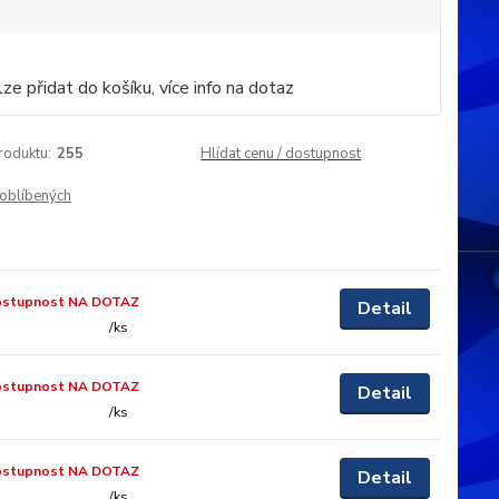
ze přidat do košíku, více info na dotaz
roduktu:
255
Hlídat cenu / dostupnost
oblíbených
ostupnost NA DOTAZ
Detail
/
ks
ostupnost NA DOTAZ
Detail
/
ks
ostupnost NA DOTAZ
Detail
/
ks