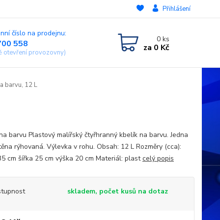
Přihlášení
nní číslo na prodejnu:
0
ks
700 558
za
0 Kč
ě otevření provozovny)
a barvu, 12 L
na barvu Plastový malířský čtyřhranný kbelík na barvu. Jedna
stěna rýhovaná. Výlevka v rohu. Obsah: 12 L Rozměry (cca):
35 cm šířka 25 cm výška 20 cm Materiál: plast
celý popis
tupnost
skladem, počet kusů na dotaz