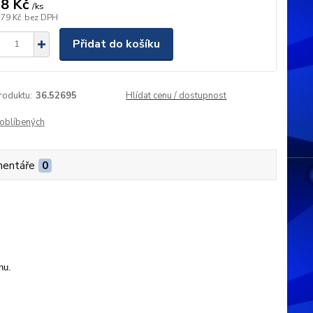
8 Kč
/
ks
,79 Kč
bez DPH
Přidat do košíku
roduktu:
36.52695
Hlídat cenu / dostupnost
oblíbených
entáře
0
hu.