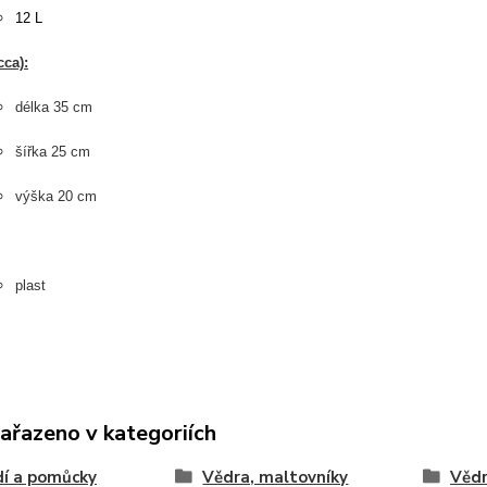
12 L
ca):
délka 35 cm
šířka 25 cm
výška 20 cm
plast
zařazeno v kategoriích
í a pomůcky
Vědra, maltovníky
Věd