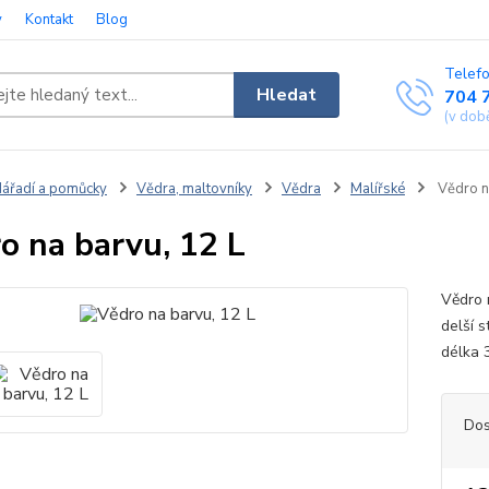
y
Kontakt
Blog
Telefo
Hledat
704 
(v dob
ářadí a pomůcky
Vědra, maltovníky
Vědra
Malířské
Vědro n
o na barvu, 12 L
Vědro 
delší 
délka 
Dos