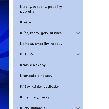
Kladky, zvedáky, podpěry,
popruhy
Kleště
Klíče, ráčny, goly, hlavice
Košťata, smetáky, násady
Kotouče
Kramle a skoby
Krumpáče a násady
Křížky, klínky, podložky
Kufry, boxy, tašky
Kurty, upínadla