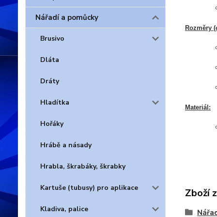
Nářadí a pomůcky
Rozměry (c
Brusivo
Dláta
Dráty
Hladítka
Materiál:
Hořáky
Hrábě a násady
Hrabla, škrabáky, škrabky
Kartuše (tubusy) pro aplikace
Zboží 
Kladiva, palice
Nářad