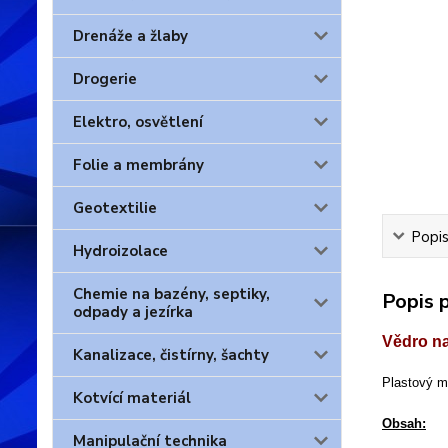
Drenáže a žlaby
Drogerie
Elektro, osvětlení
Folie a membrány
Geotextilie
Popis
Hydroizolace
Chemie na bazény, septiky,
Popis 
odpady a jezírka
Vědro n
Kanalizace, čistírny, šachty
Plastový ma
Kotvící materiál
Obsah:
Manipulační technika