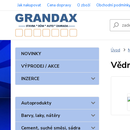
Jak nakupovat
Cena dopravy
O zboží
Obchodní podmínk
Úvod
N
NOVINKY
Vědr
VÝPRODEJ / AKCE
INZERCE
Autoprodukty
Barvy, laky, nátěry
Cement, suché směsi, sádra