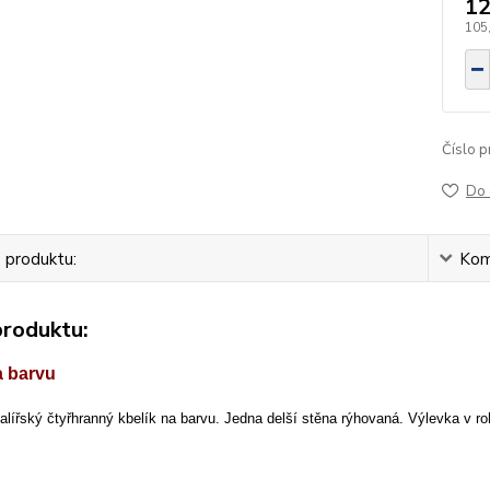
12
105
Číslo p
Do 
 produktu:
Kom
produktu:
a barvu
lířský čtyřhranný kbelík na barvu. Jedna delší stěna rýhovaná. Výlevka v ro