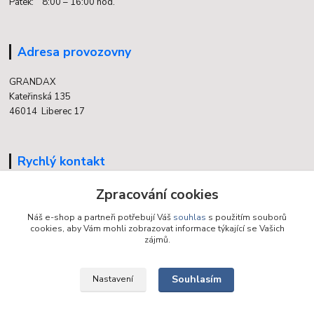
Pátek: 8:00 – 16:00 hod.
Adresa provozovny
GRANDAX
Kateřinská 135
46014 Liberec 17
Rychlý kontakt
704 700 558
Zpracování cookies
(v době otevření provozovny)
Náš e-shop a partneři potřebují Váš
souhlas
s použitím souborů
cookies, aby Vám mohli zobrazovat informace týkající se Vašich
info@grandax.cz
zájmů.
Souhlasím
Nastavení