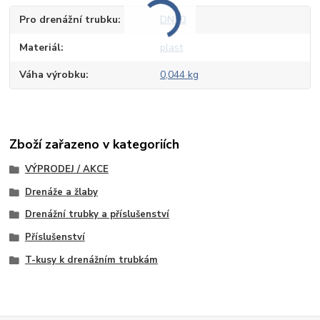
Pro drenážní trubku
DN50
Materiál
plast
Váha výrobku
0,044 kg
Zboží zařazeno v kategoriích
VÝPRODEJ / AKCE
Drenáže a žlaby
Drenážní trubky a příslušenství
Příslušenství
T-kusy k drenážním trubkám