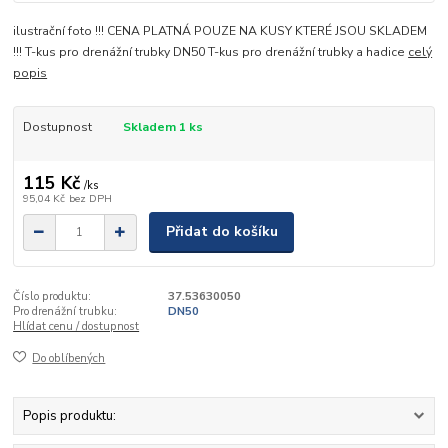
ilustrační foto !!! CENA PLATNÁ POUZE NA KUSY KTERÉ JSOU SKLADEM
!!! T-kus pro drenážní trubky DN50 T-kus pro drenážní trubky a hadice
celý
popis
Dostupnost
Skladem 1 ks
115 Kč
/
ks
95,04 Kč
bez DPH
Přidat do košíku
Číslo produktu:
37.53630050
Pro drenážní trubku:
DN50
Hlídat cenu / dostupnost
Do oblíbených
Popis produktu: