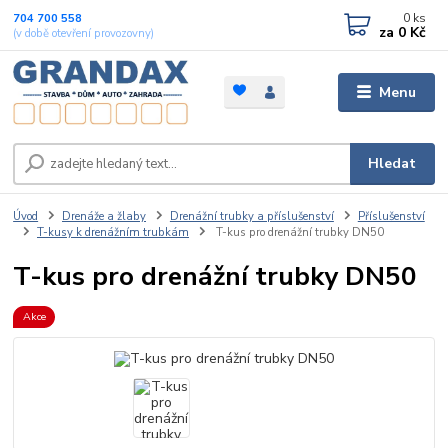
0
ks
704 700 558
za
0 Kč
(v době otevření provozovny)
Menu
Hledat
Úvod
Drenáže a žlaby
Drenážní trubky a příslušenství
Příslušenství
T-kusy k drenážním trubkám
T-kus pro drenážní trubky DN50
T-kus pro drenážní trubky DN50
Akce