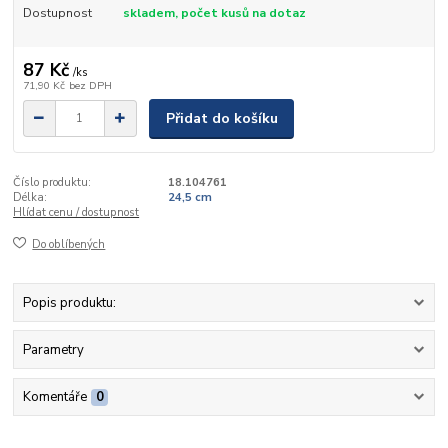
Dostupnost
skladem, počet kusů na dotaz
87 Kč
/
ks
71,90 Kč
bez DPH
Přidat do košíku
Číslo produktu:
18.104761
Délka:
24,5 cm
Hlídat cenu / dostupnost
Do oblíbených
Popis produktu:
Parametry
Komentáře
0