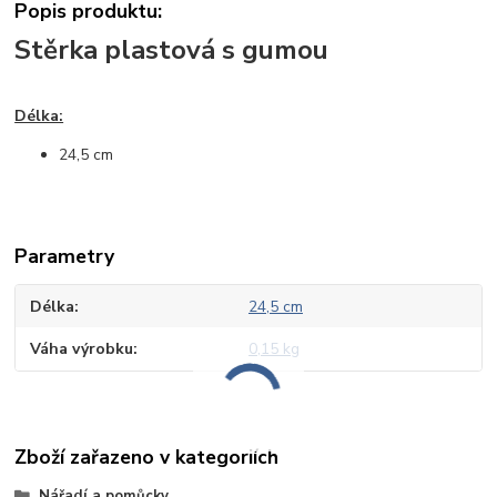
Popis produktu:
Stěrka plastová s gumou
Délka:
24,5 cm
Parametry
Délka
24,5 cm
Váha výrobku
0,15 kg
Zboží zařazeno v kategoriích
Nářadí a pomůcky