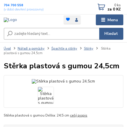
0
ks
704 700 558
za
0 Kč
(v době otevření provozovny)
Menu
Hledat
Úvod
Nářadí a pomůcky
Špachtle a stěrky
Stěrky
Stěrka
plastová s gumou 24,5cm
Stěrka plastová s gumou 24,5cm
Stěrka plastová s gumou Délka: 24,5 cm
celý popis