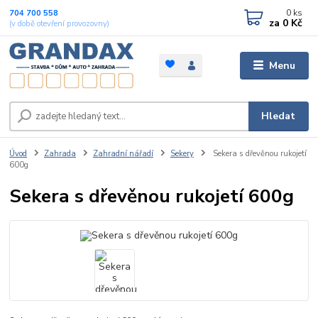
0
ks
704 700 558
za
0 Kč
(v době otevření provozovny)
Menu
Hledat
Úvod
Zahrada
Zahradní nářadí
Sekery
Sekera s dřevěnou rukojetí
600g
Sekera s dřevěnou rukojetí 600g