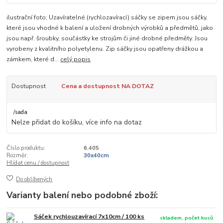
ilustrační foto; Uzavíratelné (rychlozavírací) sáčky se zipem jsou sáčky,
které jsou vhodné k balení a uložení drobných výrobků a předmětů, jako
jsou např. šroubky, součástky ke strojům či jiné drobné předměty. Jsou
vyrobeny z kvalitního polyetylenu. Zip sáčky jsou opatřeny drážkou a
zámkem, které d...
celý popis
Dostupnost
Cena a dostupnost NA DOTAZ
/
sada
Nelze přidat do košíku, více info na dotaz
Číslo produktu:
6.405
Rozměr:
30x40cm
Hlídat cenu / dostupnost
Do oblíbených
Varianty balení nebo podobné zboží:
Sáček rychlouzavírací 7x10cm / 100 ks
skladem, počet kusů