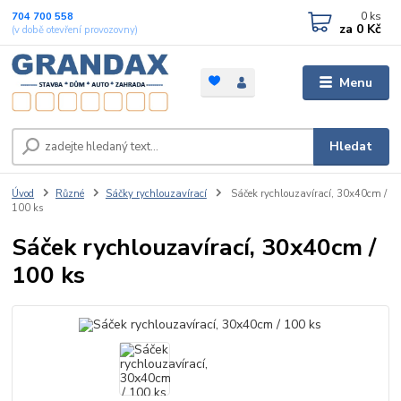
0
ks
704 700 558
za
0 Kč
(v době otevření provozovny)
Menu
Hledat
Úvod
Různé
Sáčky rychlouzavírací
Sáček rychlouzavírací, 30x40cm /
100 ks
Sáček rychlouzavírací, 30x40cm /
100 ks