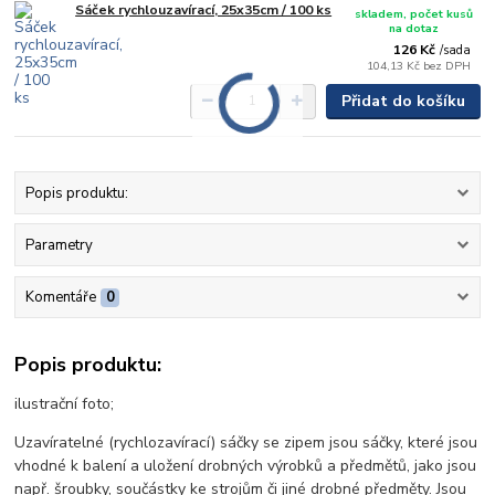
Sáček rychlouzavírací, 25x35cm / 100 ks
skladem, počet kusů
na dotaz
126 Kč
/
sada
104,13 Kč
bez DPH
Přidat do košíku
Popis produktu:
Parametry
Komentáře
0
Popis produktu:
ilustrační foto;
Uzavíratelné (rychlozavírací) sáčky se zipem jsou sáčky, které jsou
vhodné k balení a uložení drobných výrobků a předmětů, jako jsou
např. šroubky, součástky ke strojům či jiné drobné předměty. Jsou